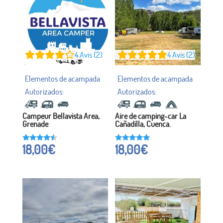
4
Avis (2)
4
Avis (2)
Campeur Bellavista Area,
Aire de camping-car La
Grenade
Cañadilla, Cuenca.
18,00
€
18,00
€
Noté à
Noté à
4.25
5h00
sur 5
sur 5