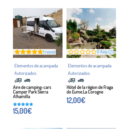
sur
5
1
revoir
0
Avis (2)
Aire de camping-cars
Hôtel de la région de Fraga
Camper Park Sierra
do Eume.La Corogne
Alhamilla
12,00
€
15,00
€
Noté à
5h00
sur 5