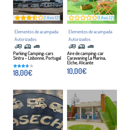
2
Avis (2)
0
Avis (2)
Parking Camping-cars
Aire de camping-car
Sintra – Lisbonne, Portugal
Caravaning La Marina,
Elche, Alicante
10,00
€
18,00
€
Noté à
3,50
sur 5