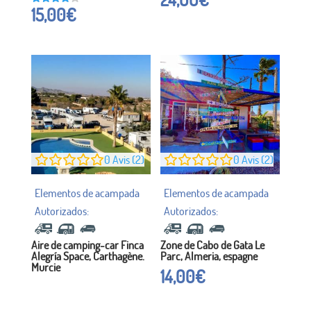
15,00
€
Noté à
16h00
sur 5
0
Avis (2)
0
Avis (2)
Aire de camping-car Finca
Zone de Cabo de Gata Le
Alegría Space, Carthagène.
Parc, Almeria, espagne
Murcie
14,00
€