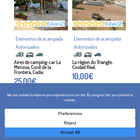
0
Avis (2)
0
Avis (2)
Aires de camping-car La
La région du Triangle,
Mimosa, Conil de la
Ciudad Real.
Frontera, Cadix.
10,00
€
25,00
€