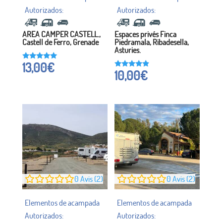
AREA CAMPER CASTELL.,
Espaces privés Finca
Castell de Ferro, Grenade
Piedramala, Ribadesella,
Asturies.
13,00
€
Noté à
10,00
€
5h00
Noté à
sur 5
4,67
sur 5
0
Avis (2)
0
Avis (2)