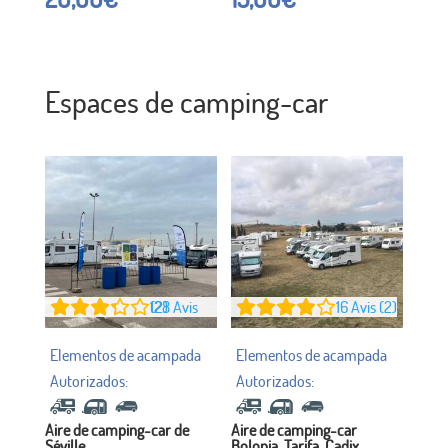
3.31
4.13
sur 5
sur 5
Espaces de camping-car
128
Avis (2)
16
Avis (2)
Aire de camping-car de
Aire de camping-car
Séville
Bolonia, Tarifa. Cadix.