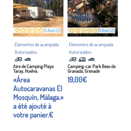
0
Avis (2)
0
Avis (2)
Aire de Camping Playa
Camping-car Park Beas de
Taray, Huelva.
Granada, Grenade
«Área
19,00
€
Autocaravanas El
Mosquín, Málaga.»
a été ajouté à
votre panier.
€