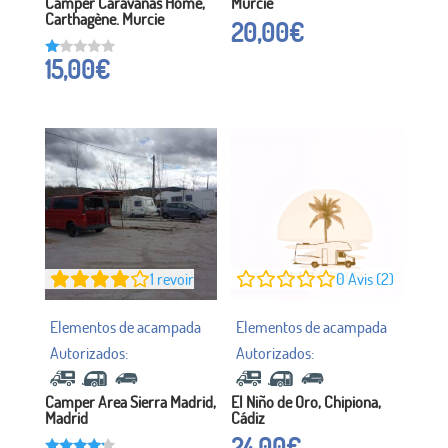
Camper Caravanas Home,
Murcie
Carthagène. Murcie
20,00
€
15,00
€
N
ot
é
à
1
h
00
s
ur
5
1
revoir
0
Avis (2)
Camper Area Sierra Madrid,
El Niño de Oro, Chipiona,
Madrid
Cádiz
24,00
€