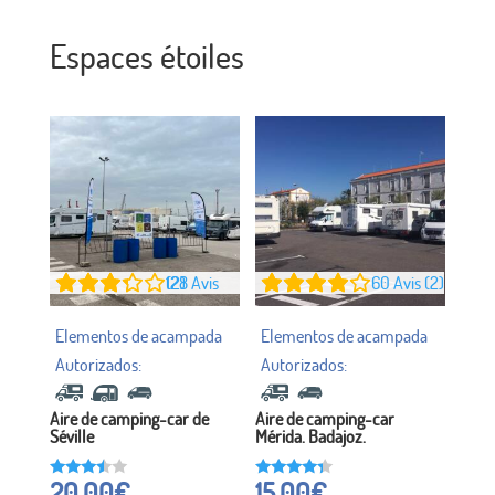
Espaces étoiles
128
Avis (2)
60
Avis (2)
Aire de camping-car de
Aire de camping-car
Séville
Mérida. Badajoz.
20,00
€
15,00
€
Noté à
Noté à