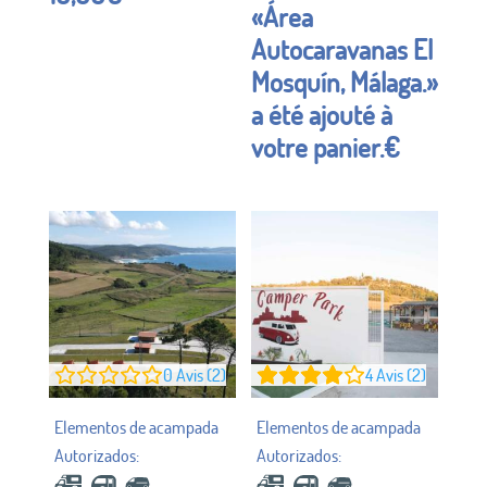
«Área
Noté à
5h00
Autocaravanas El
sur 5
Mosquín, Málaga.»
a été ajouté à
votre panier.
€
0
Avis (2)
4
Avis (2)