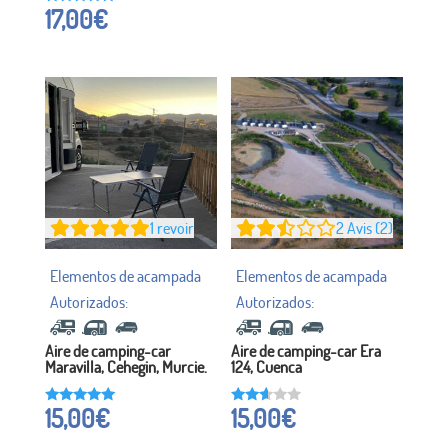
17,00
€
Noté à
5h00
sur 5
1
revoir
2
Avis (2)
Aire de camping-car
Aire de camping-car Era
Maravilla, Cehegin, Murcie.
124, Cuenca
15,00
€
15,00
€
Noté à
Noté
5h00
à
sur 5
2,50