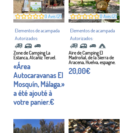
0
Avis (2)
0
Avis (2)
Zone de Camping La
Aire de Camping El
Estanca, Alcañiz Teruel.
Madroñal, de la Sierra de
Aracena, Huelva, espagne.
«Área
20,00
€
Autocaravanas El
Mosquín, Málaga.»
a été ajouté à
votre panier.
€