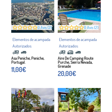
0
Avis (2)
0
Avis (2)
Asa Peniche, Peniche,
Aire De Camping Route
Portugal.
Purche, Sierra Nevada,
Grenade
11,00
€
20,00
€