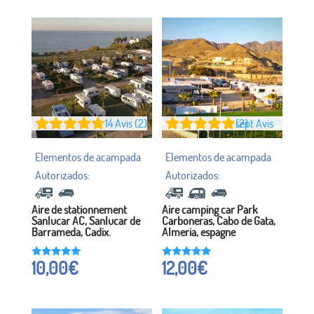
sur
5
14
Avis (2)
sept
Avis (2)
Aire de stationnement
Aire camping car Park
Sanlucar AC, Sanlucar de
Carboneras, Cabo de Gata,
Barrameda, Cadix.
Almeria, espagne
10,00
€
12,00
€
Noté à
Noté à
4,71
4,86
sur 5
sur 5