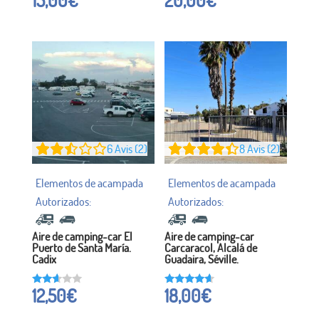
4.13
3,92
sur 5
sur 5
6
Avis (2)
8
Avis (2)
Aire de camping-car El
Aire de camping-car
Puerto de Santa María.
Carcaracol, Alcalá de
Cadix
Guadaira, Séville.
12,50
€
18,00
€
Noté
Noté à
à
4.38
2,50
sur 5