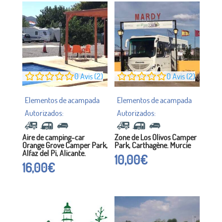
0
Avis (2)
0
Avis (2)
Aire de camping-car
Zone de Los Olivos Camper
Orange Grove Camper Park,
Park, Carthagène. Murcie
Alfaz del Pi, Alicante.
10,00
€
16,00
€