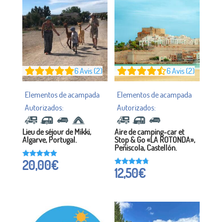
6
Avis (2)
6
Avis (2)
Lieu de séjour de Mikki,
Aire de camping-car et
Algarve, Portugal.
Stop & Go «LA ROTONDA»,
Peñiscola, Castellón.
20,00
€
Noté à
12,50
€
5h00
Noté à
sur 5
4,50
sur 5