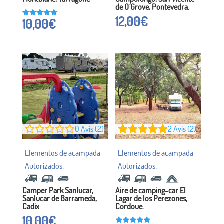
de O´Grove, Pontevedra.
12,00
€
10,00
€
Noté à
5h00
sur 5
0
Avis (2)
2
Avis (2)
Camper Park Sanlucar,
Aire de camping-car El
Sanlucar de Barrameda,
Lagar de los Perezones,
Cadix
Cordoue.
10,00
€