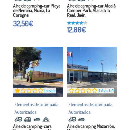
Aire de camping-car Playa
Aire de camping-car Alcalá
de Nemiña, Muxia, La
Camper Park, Alacalá la
Corogne
Real, Jaén.
32,50
€
12,00
€
Noté à
16h00
sur 5
1
revoir
0
Avis (2)
Aire de camping-cars
Aire de camping Mazarrón,