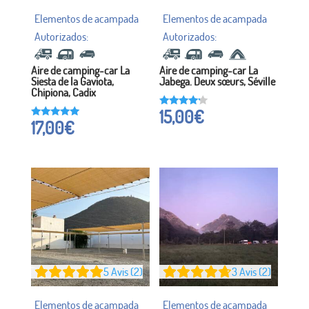
Aire de camping-car La
Aire de camping-car La
Siesta de la Gaviota,
Jabega. Deux sœurs, Séville
Chipiona, Cadix
15,00
€
Noté à
17,00
€
16h00
Noté à
sur 5
5h00
sur 5
5
Avis (2)
3
Avis (2)