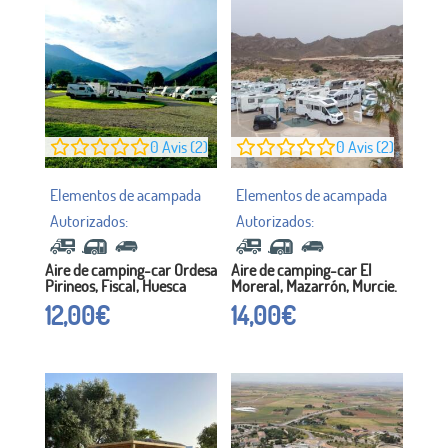
0
Avis (2)
0
Avis (2)
Aire de camping-car Ordesa
Aire de camping-car El
Pirineos, Fiscal, Huesca
Moreral, Mazarrón, Murcie.
12,00
€
14,00
€