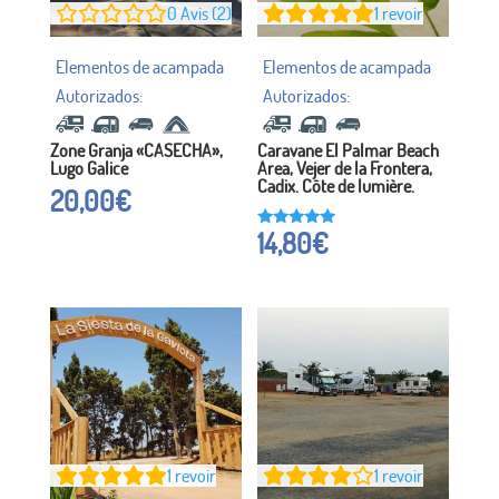
0
Avis (2)
1
revoir
Zone Granja «CASECHA»,
Caravane El Palmar Beach
Lugo Galice
Area, Vejer de la Frontera,
Cadix. Côte de lumière.
20,00
€
14,80
€
Noté à
5h00
sur 5
1
revoir
1
revoir