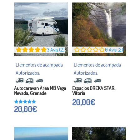
3
Avis (2)
0
Avis (2)
Autocaravan Area MB Vega
Espacios OREKA STAR,
Nevada, Grenade
Vitoria
20,00
€
20,00
€
Noté à
5h00
sur 5