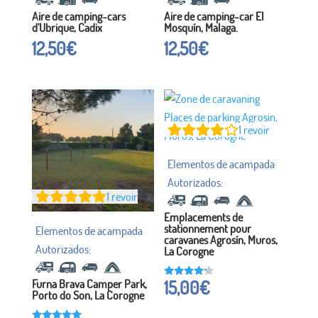
Aire de camping-cars
Aire de camping-car El
d'Ubrique, Cadix
Mosquín, Malaga.
12,50
€
12,50
€
1
revoir
1
revoir
Emplacements de
stationnement pour
caravanes Agrosín, Muros,
La Corogne
15,00
€
Furna Brava Camper Park,
Noté à
Porto do Son, La Corogne
16h00
sur 5