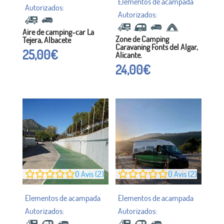
Aire de camping-car La
Zone de Camping
Tejera, Albacete
Caravaning Fonts del Algar,
25,00
€
Alicante.
24,00
€
0
Avis (2)
0
Avis (2)