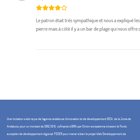
Le patron était très sympathique et nous a expliqué les 
pierre mais à côté il y a un bar de plage qui nous offre
Une incitation a été reçue de l'agence andalouse d'innovation et de développement IDEA, de la Junta de
Andalucía, pour un montant de 5812,50 €, cofinancé à 80% par l'Union européenne à travers le Fonds
européen de développement régional, FEDER pour mener à bien le projet Web Développement de