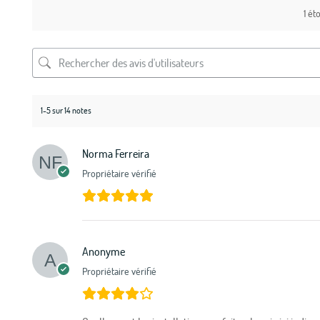
1 éto
1-5 sur 14 notes
Norma Ferreira
Propriétaire vérifié
Anonyme
Propriétaire vérifié