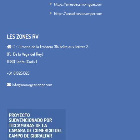
https://airesdecampingcar.com
https://areadisostacamper.com
LES ZONES RV
C / Jimena de la Frontera 314 boîte aux lettres 2
(P.I. De la Vega del Rey)
11380 Tarifa (Cadix)
+34 619261325
info@monogestionac.com