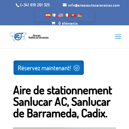
(+34) 619 261 325
info@areasautocaravanas.com
0 éléments
Inicio
/
Espaces de camping-car
/ Aire de stationnement
Sanlucar AC, Sanlucar de Barrameda, Cadix.
Réservez maintenant!
Aire de stationnement
Sanlucar AC, Sanlucar
de Barrameda, Cadix.