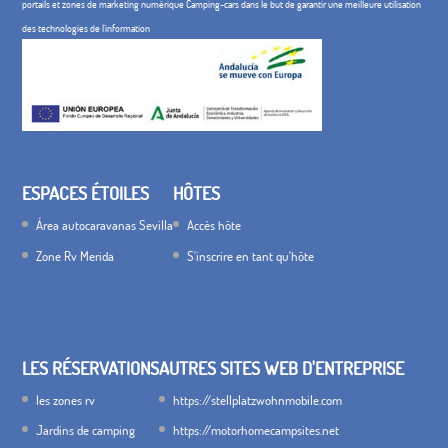
portails et zones de marketing numérique Camping-cars dans le but de garantir une meilleure utilisation
des technologies de l'information
ESPACES ÉTOILES
HÔTES
Área autocaravanas Sevilla
Accès hôte
Zone Rv Merida
S'inscrire en tant qu'hôte
LES RÉSERVATIONS
AUTRES SITES WEB D'ENTREPRISE
les zones rv
https://stellplatzwohnmobile.com
Jardins de camping
https://motorhomecampsites.net