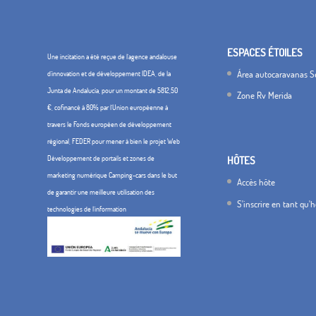
ESPACES ÉTOILES
Une incitation a été reçue de l'agence andalouse
Área autocaravanas Se
d'innovation et de développement IDEA, de la
Junta de Andalucía, pour un montant de 5812,50
Zone Rv Merida
€, cofinancé à 80% par l'Union européenne à
travers le Fonds européen de développement
régional, FEDER pour mener à bien le projet Web
Développement de portails et zones de
HÔTES
marketing numérique Camping-cars dans le but
Accès hôte
de garantir une meilleure utilisation des
S'inscrire en tant qu'
technologies de l'information