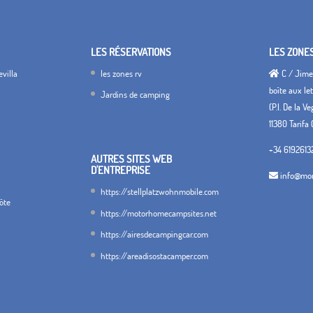
LES RÉSERVATIONS
LES ZONE
villa
les zones rv
C / Jimen
boîte aux let
Jardins de camping
(P.I. De la V
11380 Tarifa 
+34 6192613
AUTRES SITES WEB
D'ENTREPRISE
info@mon
https://stellplatzwohnmobile.com
hôte
https://motorhomecampsites.net
https://airesdecampingcar.com
https://areadisostacamper.com