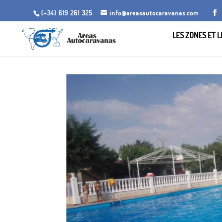
(+34) 619 261 325
info@areasautocaravanas.com
LES ZONES ET 
Inicio
/
Espaces de camping-car
/ Zone de Camping 