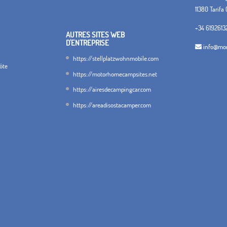
11380 Tarifa 
+34 6192613
AUTRES SITES WEB
D'ENTREPRISE
info@mon
https://stellplatzwohnmobile.com
hôte
https://motorhomecampsites.net
https://airesdecampingcar.com
https://areadisostacamper.com