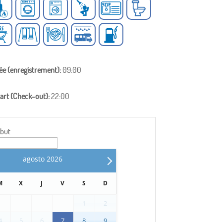
vée (enregistrement):
09:00
art (Check-out):
22:00
ébut
agosto
2026
M
X
J
V
S
D
1
2
4
5
6
7
8
9