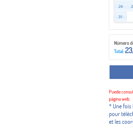
24
31
Número de 
23
Total:
* Une fois
pour téléc
et les coo