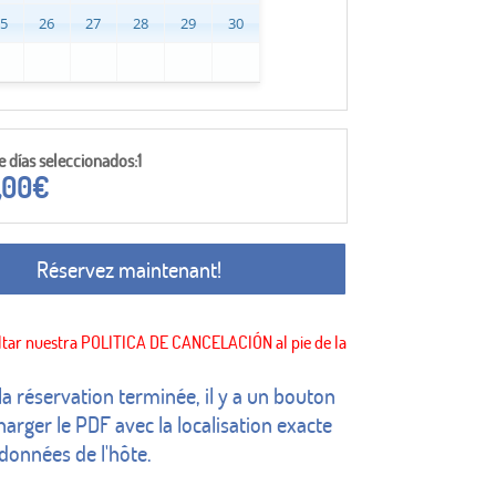
25
26
27
28
29
30
días seleccionados:1
,00
€
Réservez maintenant!
 la réservation terminée, il y a un bouton
harger le PDF avec la localisation exacte
rdonnées de l'hôte.