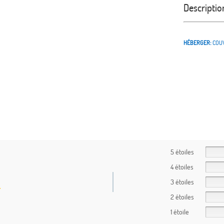
Descriptio
HÉBERGER:
COU
5 étoiles
4 étoiles
3 étoiles
2 étoiles
1 étoile