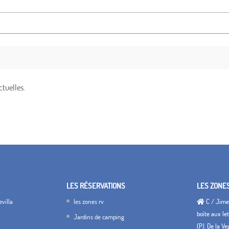
ctuelles.
LES RÉSERVATIONS
LES ZONE
villa
les zones rv
C / Jimen
boîte aux let
Jardins de camping
(P.I. De la V