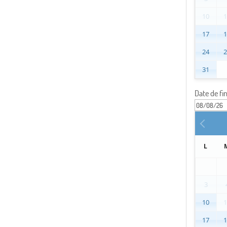
10
17
24
31
Date de fi
L
3
10
17