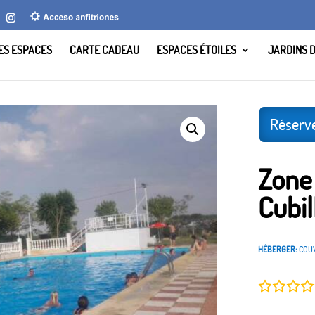
LES ESPACES
CARTE CADEAU
ESPACES ÉTOILES
JARDINS 
Cubillas, Valladolid
Réserv
Zone
Cubil
HÉBERGER:
COU