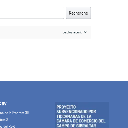
Recherche
S RV
a de la Frontera 314
tres 2
ega del Rey)