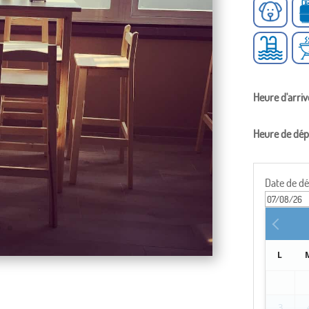
Heure d'arri
Heure de dép
Date de d
L
3