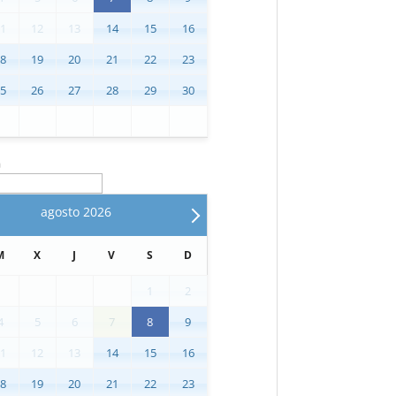
11
12
13
14
15
16
18
19
20
21
22
23
25
26
27
28
29
30
n
agosto
2026
M
X
J
V
S
D
1
2
4
5
6
7
8
9
11
12
13
14
15
16
18
19
20
21
22
23