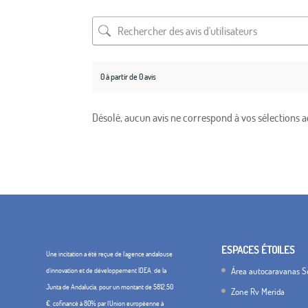
0 à partir de 0 avis
Désolé, aucun avis ne correspond à vos sélections a
ESPACES ÉTOILES
Une incitation a été reçue de l'agence andalouse
Área autocaravanas Se
d'innovation et de développement IDEA, de la
Junta de Andalucía, pour un montant de 5812,50
Zone Rv Merida
€, cofinancé à 80% par l'Union européenne à