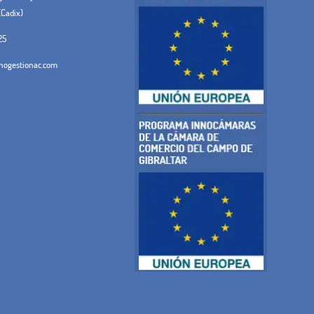
(Cadix)
25
ogestionac.com