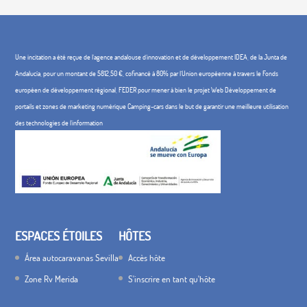
Une incitation a été reçue de l'agence andalouse d'innovation et de développement IDEA, de la Junta de
Andalucía, pour un montant de 5812,50 €, cofinancé à 80% par l'Union européenne à travers le Fonds
européen de développement régional, FEDER pour mener à bien le projet Web Développement de
portails et zones de marketing numérique Camping-cars dans le but de garantir une meilleure utilisation
des technologies de l'information
ESPACES ÉTOILES
HÔTES
Área autocaravanas Sevilla
Accès hôte
Zone Rv Merida
S'inscrire en tant qu'hôte