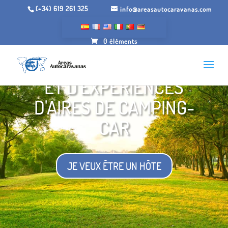
(+34) 619 261 325
info@areasautocaravanas.com
DEVENEZ FOURNISSEUR
0 éléments
D'ESPACES, DE JARDINS
ET D'EXPÉRIENCES
D'AIRES DE CAMPING-
CAR
JE VEUX ÊTRE UN HÔTE