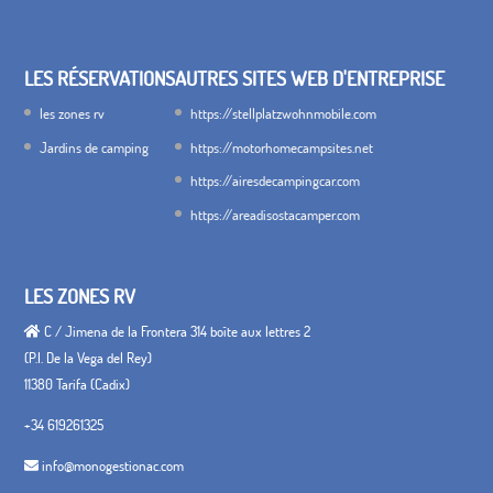
LES RÉSERVATIONS
AUTRES SITES WEB D'ENTREPRISE
les zones rv
https://stellplatzwohnmobile.com
Jardins de camping
https://motorhomecampsites.net
https://airesdecampingcar.com
https://areadisostacamper.com
LES ZONES RV
C / Jimena de la Frontera 314 boîte aux lettres 2
(P.I. De la Vega del Rey)
11380 Tarifa (Cadix)
+34 619261325
info@monogestionac.com