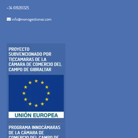
+34 619261325
info@monogestionac.com