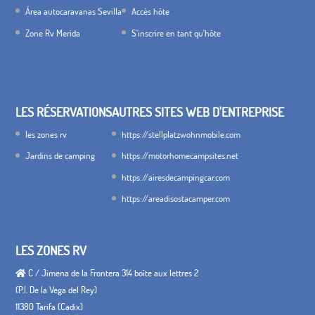
Área autocaravanas Sevilla
Accès hôte
Zone Rv Merida
S'inscrire en tant qu'hôte
LES RÉSERVATIONS
AUTRES SITES WEB D'ENTREPRISE
les zones rv
https://stellplatzwohnmobile.com
Jardins de camping
https://motorhomecampsites.net
https://airesdecampingcar.com
https://areadisostacamper.com
LES ZONES RV
C / Jimena de la Frontera 314 boîte aux lettres 2
(P.I. De la Vega del Rey)
11380 Tarifa (Cadix)