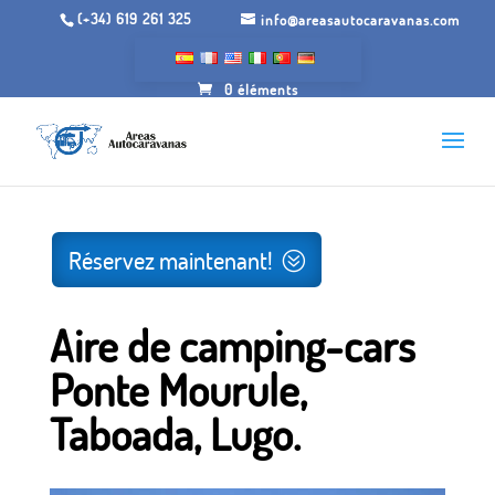
(+34) 619 261 325
info@areasautocaravanas.com
0 éléments
Inicio
/
Espaces de camping-car
/ Aire de camping-cars
Ponte Mourule, Taboada, Lugo.
Réservez maintenant!
Aire de camping-cars
Ponte Mourule,
Taboada, Lugo.