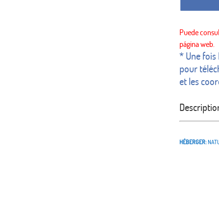
* Une fois
pour téléc
et les coo
Descriptio
HÉBERGER:
NAT