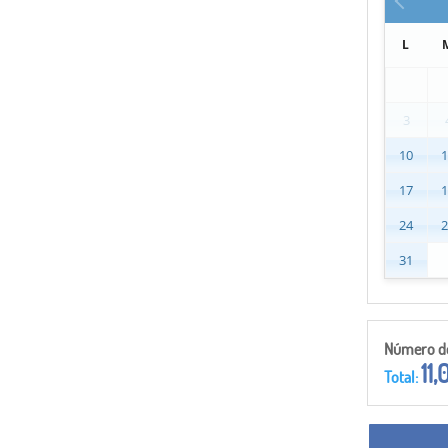
L
3
10
17
24
31
Número de 
11,
Total: