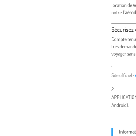
location de
v
nôtre
L'aéro
Sécurisez v
Compte tenu d
très demand
voyager sans 
Site officiel :
APPLICATION
Android).
Informati