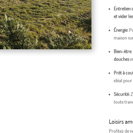
Entretien 
et vider le
Énergie:
Po
maison sur
Bien-être:
douches
i
Prêt à coul
idéal pour
Sécurité:
Z
toute tranq
Loisirs am
Profitez de no