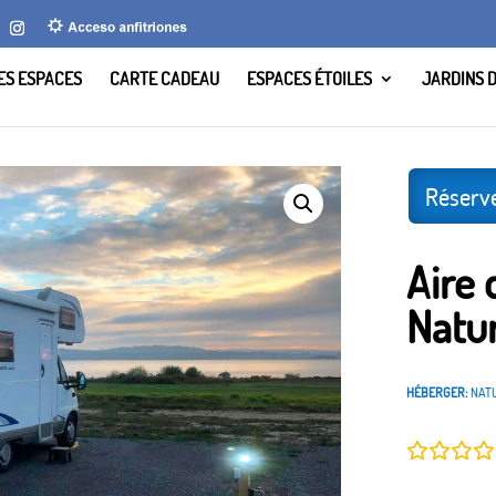
LES ESPACES
CARTE CADEAU
ESPACES ÉTOILES
JARDINS 
-car Naturmaz. La Corogne.
Réserv
Aire
Natu
HÉBERGER:
NAT