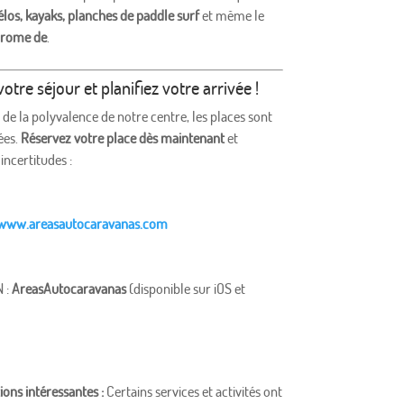
élos, kayaks, planches de paddle surf
et même le
drome de
.
otre séjour et planifiez votre arrivée !
e la polyvalence de notre centre, les places sont
ées.
Réservez votre place dès maintenant
et
incertitudes :
www.areasautocaravanas.com
 :
AreasAutocaravanas
(disponible sur iOS et
ons intéressantes :
Certains services et activités ont