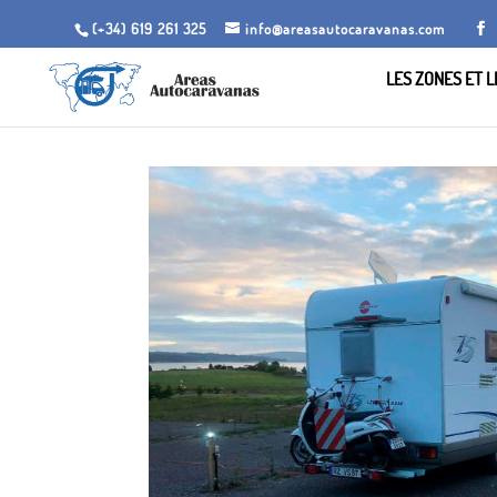
(+34) 619 261 325
info@areasautocaravanas.com
LES ZONES ET 
Inicio
/
Espaces de camping-car
/ Aire de camping