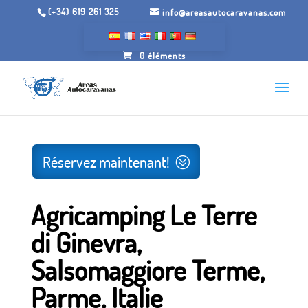
(+34) 619 261 325
info@areasautocaravanas.com
0 éléments
Inicio
/
Jardins de camping
/ Agricamping Le Terre di
Ginevra, Salsomaggiore Terme, Parme, Italie
Réservez maintenant!
Agricamping Le Terre
di Ginevra,
Salsomaggiore Terme,
Parme, Italie