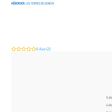
HÉBERGER:
LES TERRES DE GENÈVE
0
Avis (2)
5 ét
4 ét