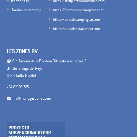
les zones rv
https://stellplatzwohnmobile.com
Jardins de camping
https://motorhomecampsites.net
https://airesdecampingcar.com
https://areadisostacamper.com
LES ZONES RV
C / Jimena de la Frontera 314 boîte aux lettres 2
(P.I. De la Vega del Rey)
11380 Tarifa (Cadix)
+34 619261325
info@monogestionac.com