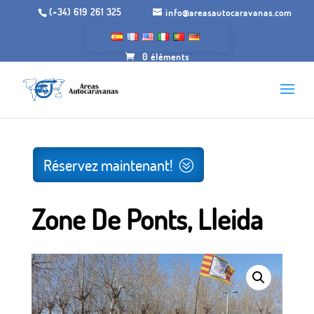
(+34) 619 261 325
info@areasautocaravanas.com
0 éléments
Inicio
/
Espaces de camping-car
/ Quartier des Ponts,
Lérida
Réservez maintenant!
Zone De Ponts, Lleida