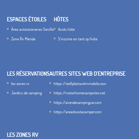
ESPACES ÉTOILES
HÔTES
Área autocaravanas Sevilla
Accès hôte
Zone Rv Merida
S'inscrire en tant qu'hôte
LES RÉSERVATIONS
AUTRES SITES WEB D'ENTREPRISE
les zones rv
https://stellplatzwohnmobile.com
Jardins de camping
https://motorhomecampsites.net
https://airesdecampingcar.com
https://areadisostacamper.com
LES ZONES RV