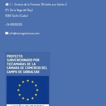
C / Jimena de la Frontera 314 boîte aux lettres 2
(P.I. De la Vega del Rey)
11380 Tarifa (Cadix)
+34 619261325
info@monogestionac.com