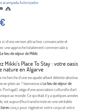
€
 ici d'une version attractive, convaincante et
vec une approche totalement commerciale à
Le lieu de séjour de Mikki
:
 Mikki's Place To Stay : votre oasis
de nature en Algarve
a recherche d’une escapade alliant détente absolue,
vie en plein air ? bienvenue à
Le lieu de séjour de
, Portugal), siège d'une association culturelle d'art
unique au monde. Ce qui était il y a quelques années
de, est aujourd'hui transformée en une véritable
ctares
conçu pour régénérer votre corps et votre