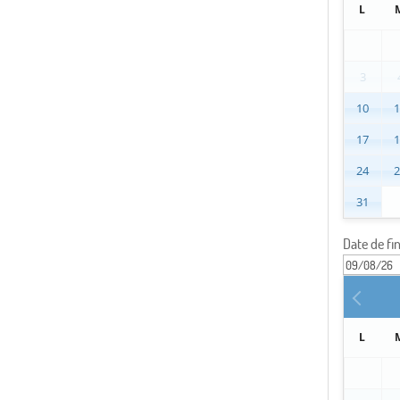
L
3
10
17
24
31
Date de fi
L