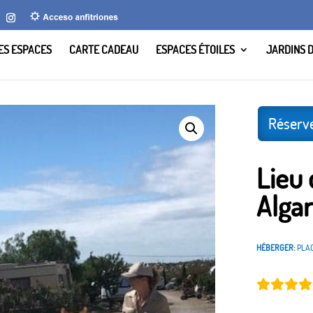
LES ESPACES
CARTE CADEAU
ESPACES ÉTOILES
JARDINS 
i, Algarve, Portugal.
Réserv
Lieu 
Algar
HÉBERGER:
PLAC