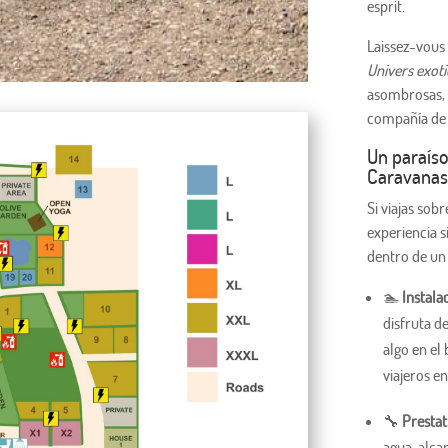
esprit.
Laissez-vous 
Univers exot
asombrosas, e
compañía de 
Un paraíso
Caravanas
Si viajas sobr
experiencia s
dentro de un 
🏊
Instala
disfruta d
algo en el
viajeros en
🔧
Prestat
agua, alca