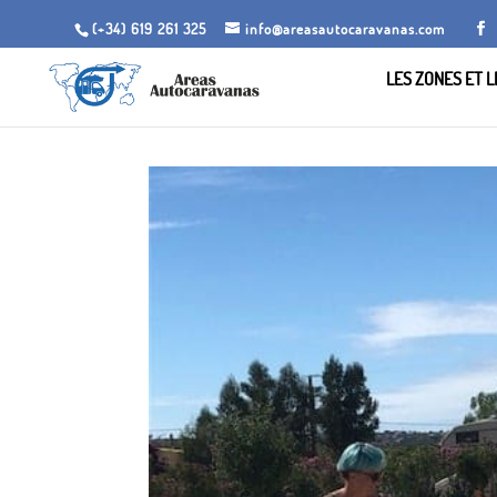
(+34) 619 261 325
info@areasautocaravanas.com
LES ZONES ET 
Inicio
/
Jardins de camping
/ Lieu de séjour de Mikk