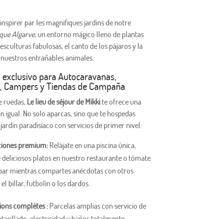
inspirer par les magnifiques jardins de notre
ique Algarve
, un entorno mágico lleno de plantas
sculturas fabulosas, el canto de los pájaros y la
nuestros entrañables animales.
 exclusivo para Autocaravanas,
, Campers y Tiendas de Campaña
e ruedas,
Le lieu de séjour de Mikki
te ofrece una
in igual. No solo aparcas, sino que te hospedas
jardín paradisíaco con servicios de primer nivel:
ciones premium:
Relájate en una piscina única,
e deliciosos platos en nuestro restaurante o tómate
 bar mientras compartes anécdotas con otros
 el billar, futbolín o los dardos.
ions complètes :
Parcelas amplias con servicio de
ntarillado, electricidad y baños totalmente