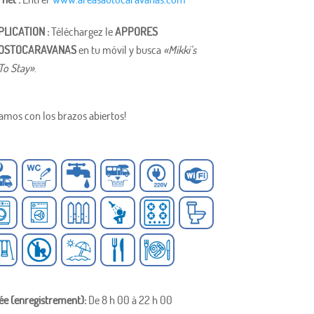
LICATION :
Téléchargez le
APPORES
POSTOCARAVANAS
en tu móvil y busca
«Mikki’s
To Stay»
.
amos con los brazos abiertos!
vée (enregistrement):
De 8 h 00 à 22 h 00