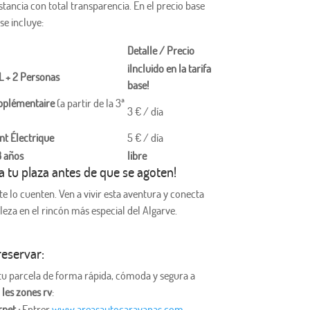
estancia con total transparencia. En el precio base
se incluye:
Detalle / Precio
¡Incluido en la tarifa
L + 2 Personas
base!
pplémentaire
(a partir de la 3ª
3 € / día
t Électrique
5 € / día
3 años
libre
a tu plaza antes de que se agoten!
te lo cuenten. Ven a vivir esta aventura y conecta
leza en el rincón más especial del Algarve.
eservar:
tu parcela de forma rápida, cómoda y segura a
les zones rv
:
rnet :
Entrer
www.areasautocaravanas.com