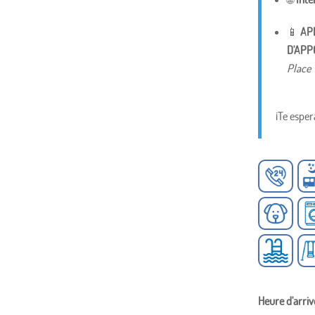
📱
APP
D'AP
Place 
¡Te esper
Heure d'arri