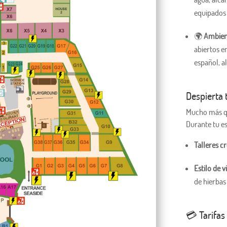
equipados
🌍
Ambient
abiertos e
español, a
Despierta 
Mucho más qu
Durante tu e
Talleres cr
Estilo de v
de hierbas
💳 Tarifas