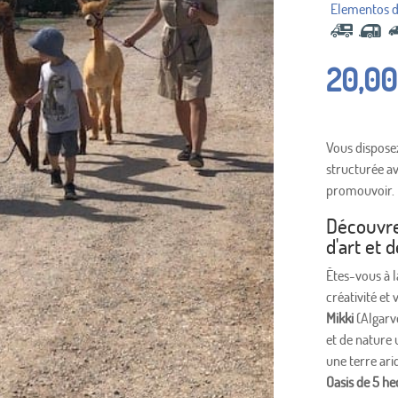
20,00
Vous disposez
structurée a
promouvoir.
Découvrez
d'art et 
Êtes-vous à l
créativité et 
Mikki
(Algarve
et de nature 
une terre ari
Oasis de 5 he