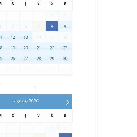
M
X
J
V
S
D
1
2
4
5
6
7
8
9
11
12
13
14
15
16
18
19
20
21
22
23
25
26
27
28
29
30
n
agosto
2026
M
X
J
V
S
D
1
2