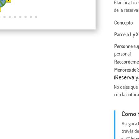
Planifica tu 
de la reserva 
Concepto
Parcela L y X
Personne su
persona)
Raccordemen
Menores de 
¡Reserva y
No dejes que 
con la natura
Cómo r
Asegura 
través de
🌐
Inte