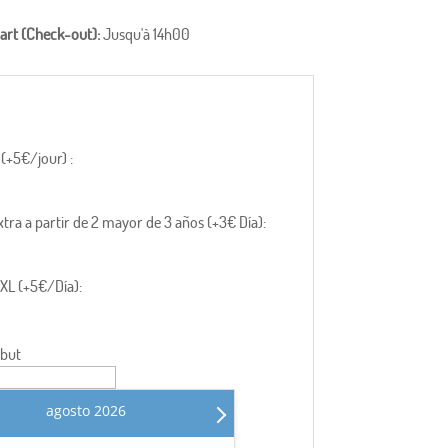
art (Check-out):
Jusqu'à 14h00
 (+5€/jour) :
tra a partir de 2 mayor de 3 años (+3€ Día):
XL (+5€/Día):
ébut
agosto
2026