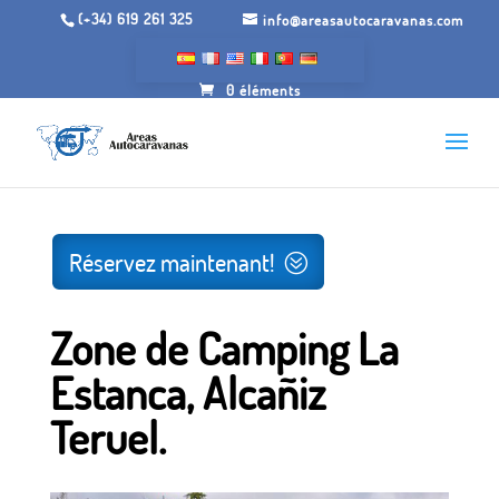
(+34) 619 261 325
info@areasautocaravanas.com
0 éléments
Inicio
/
Espaces de camping-car
/ Zone du Camping La
Estanca, Alcañiz Teruel.
Réservez maintenant!
Zone de Camping La
Estanca, Alcañiz
Teruel.