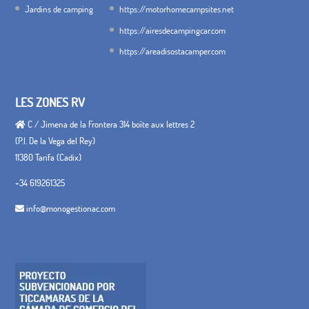
Jardins de camping
https://motorhomecampsites.net
https://airesdecampingcar.com
https://areadisostacamper.com
LES ZONES RV
C / Jimena de la Frontera 314 boîte aux lettres 2
(P.I. De la Vega del Rey)
11380 Tarifa (Cadix)
+34 619261325
info@monogestionac.com