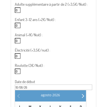
Adulte supplémentaire à partir de 2 (+3,5€/Nuit) :
Enfant 3-12 ans (+2€/Nuit) :
Animal (+1€/Nuit) :
Électricité (+3,5€/nuit) :
Roulotte (3€/Nuit) :
Date de début
agosto
2026
L
M
X
J
V
S
D