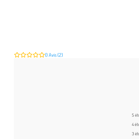
0
Avis (2)
5 ét
4 ét
3 ét