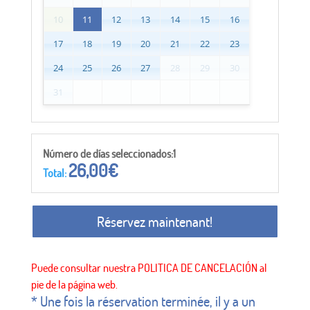
10
11
12
13
14
15
16
17
18
19
20
21
22
23
24
25
26
27
28
29
30
31
Número de días seleccionados:1
26,00
€
Total:
Réservez maintenant!
* Une fois la réservation terminée, il y a un