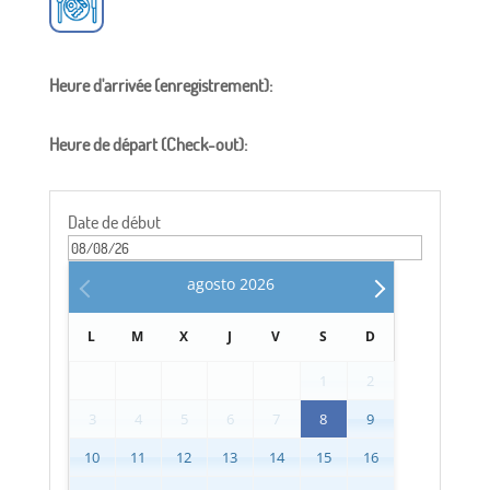
Heure d'arrivée (enregistrement):
Heure de départ (Check-out):
Date de début
agosto
2026
L
M
X
J
V
S
D
1
2
3
4
5
6
7
8
9
10
11
12
13
14
15
16