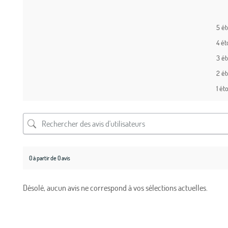
5 ét
4 ét
3 ét
2 ét
1 éto
0 à partir de 0 avis
Désolé, aucun avis ne correspond à vos sélections actuelles.