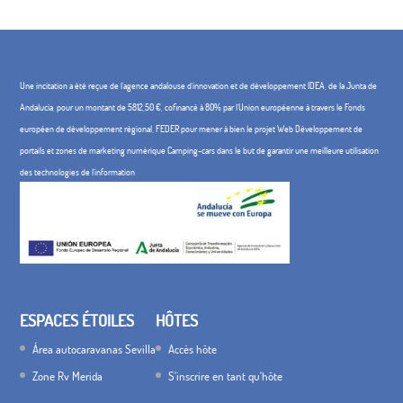
Une incitation a été reçue de l'agence andalouse d'innovation et de développement IDEA, de la Junta de
Andalucía, pour un montant de 5812,50 €, cofinancé à 80% par l'Union européenne à travers le Fonds
européen de développement régional, FEDER pour mener à bien le projet Web Développement de
portails et zones de marketing numérique Camping-cars dans le but de garantir une meilleure utilisation
des technologies de l'information
ESPACES ÉTOILES
HÔTES
Área autocaravanas Sevilla
Accès hôte
Zone Rv Merida
S'inscrire en tant qu'hôte