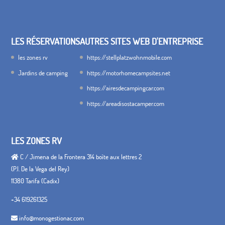
LES RÉSERVATIONS
AUTRES SITES WEB D'ENTREPRISE
les zones rv
https://stellplatzwohnmobile.com
Jardins de camping
https://motorhomecampsites.net
https://airesdecampingcar.com
https://areadisostacamper.com
LES ZONES RV
C / Jimena de la Frontera 314 boîte aux lettres 2
(P.I. De la Vega del Rey)
11380 Tarifa (Cadix)
+34 619261325
info@monogestionac.com