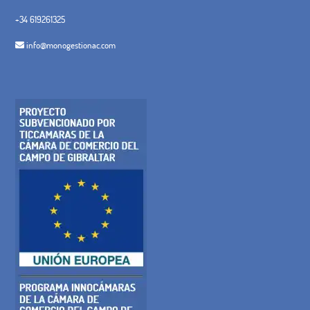
+34 619261325
info@monogestionac.com