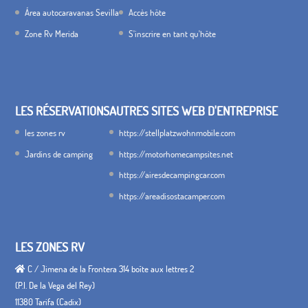
Área autocaravanas Sevilla
Accès hôte
Zone Rv Merida
S'inscrire en tant qu'hôte
LES RÉSERVATIONS
AUTRES SITES WEB D'ENTREPRISE
les zones rv
https://stellplatzwohnmobile.com
Jardins de camping
https://motorhomecampsites.net
https://airesdecampingcar.com
https://areadisostacamper.com
LES ZONES RV
C / Jimena de la Frontera 314 boîte aux lettres 2
(P.I. De la Vega del Rey)
11380 Tarifa (Cadix)