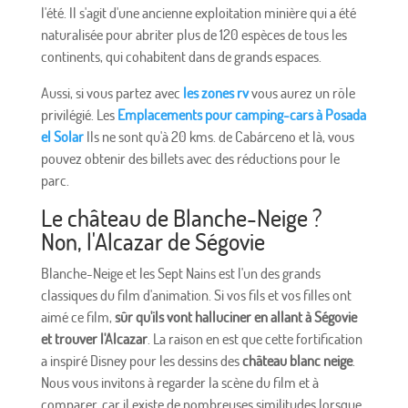
l'été. Il s'agit d'une ancienne exploitation minière qui a été
naturalisée pour abriter plus de 120 espèces de tous les
continents, qui cohabitent dans de grands espaces.
Aussi, si vous partez avec
les zones rv
vous aurez un rôle
privilégié. Les
Emplacements pour camping-cars à Posada
el Solar
Ils ne sont qu'à 20 kms. de Cabárceno et là, vous
pouvez obtenir des billets avec des réductions pour le
parc.
Le château de Blanche-Neige ?
Non, l'Alcazar de Ségovie
Blanche-Neige et les Sept Nains est l'un des grands
classiques du film d'animation. Si vos fils et vos filles ont
aimé ce film,
sûr qu'ils vont halluciner en allant à Ségovie
et trouver l'Alcazar
. La raison en est que cette fortification
a inspiré Disney pour les dessins des
château blanc neige
.
Nous vous invitons à regarder la scène du film et à
comparer, car il existe de nombreuses similitudes lorsque