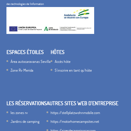
des technologies de l'information
ESPACES ÉTOILES
HÔTES
Área autocaravanas Sevilla
Accès hôte
Zone Rv Merida
S'inscrire en tant qu'hôte
LES RÉSERVATIONS
AUTRES SITES WEB D'ENTREPRISE
les zones rv
https://stellplatzwohnmobile.com
Jardins de camping
https://motorhomecampsites.net
https://airesdecampingcar.com