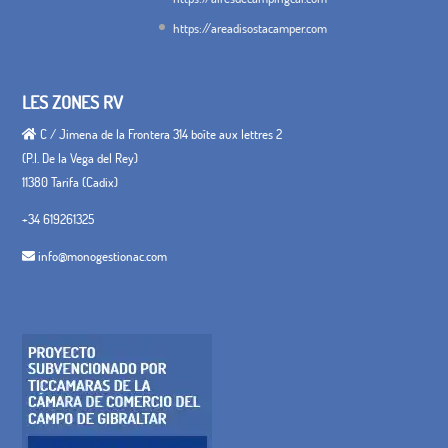
https://areadisostacamper.com
LES ZONES RV
C / Jimena de la Frontera 314 boîte aux lettres 2
(P.I. De la Vega del Rey)
11380 Tarifa (Cadix)
+34 619261325
info@monogestionac.com