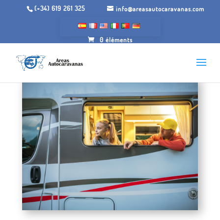
(+34) 619 261 325
info@areasautocaravanas.com
0 éléments