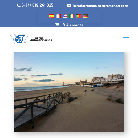
(+34) 619 261 325
info@areasautocaravanas.com
0 éléments