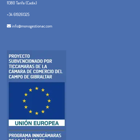
11380 Tarifa (Cadix)
+34 619261325
info@monogestionac.com