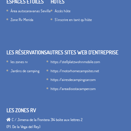
ESPACES ÉTOILES
HÔTES
Área autocaravanas Sevilla
Accès hôte
Zone Rv Merida
S'inscrire en tant qu'hôte
LES RÉSERVATIONS
AUTRES SITES WEB D'ENTREPRISE
les zones rv
https://stellplatzwohnmobile.com
Jardins de camping
https://motorhomecampsites.net
https://airesdecampingcar.com
https://areadisostacamper.com
LES ZONES RV
C / Jimena de la Frontera 314 boîte aux lettres 2
(P.I. De la Vega del Rey)