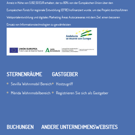
Anreiz in Höhe von 5.812,50 EUR erhalten, der zu 80% von der Europäischen Union über den
Europäischen Fonds für regionale Entwicklung (EFRE) kofinanziert wurde, um das Projekt durchzuführen
Webportalentwicklung und digitales Marketing Áreas Autocaravanas mit dem Ziel, einen besseren
Einsatz von Informationstechnologien zu gewährleisten
STERNENRÄUME
GASTGEBER
Sevilla Wohnmobil Bereich
Hostzugriff
Mérida Wohnmobilbereich
Registrieren Sie sich als Gastgeber
BUCHUNGEN
ANDERE UNTERNEHMENSWEBSITES