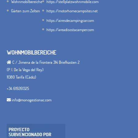
Wohnmobilbereiche
https://stellplatzwohnmobile.com
Gärten zum Zelten
https://motorhomecampsites.net
https://airesdecampingcar.com
https://areadisostacamper.com
WOHNMOBILBEREICHE
C / Jimena de la Frontera 314 Briefkasten 2
(P. I. De la Vega del Rey)
11380 Tarifa (Cádiz)
+34 619261325
info@monogestionac.com