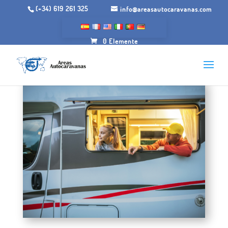
(+34) 619 261 325
info@areasautocaravanas.com
0 Elemente