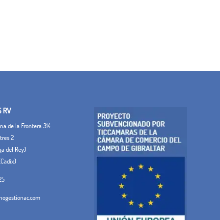
S RV
a de la Frontera 314
tres 2
ega del Rey)
(Cadix)
25
ogestionac.com