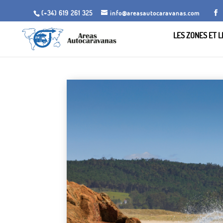
(+34) 619 261 325
info@areasautocaravanas.com
LES ZONES ET 