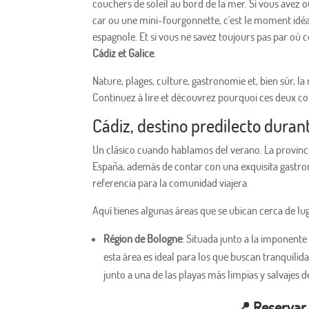
couchers de soleil au bord de la mer. Si vous avez
car ou une mini-fourgonnette, c'est le moment idéal
espagnole. Et si vous ne savez toujours pas par où
Cádiz et Galice
.
Nature, plages, culture, gastronomie et, bien sûr, l
Continuez à lire et découvrez pourquoi ces deux coi
Cádiz, destino predilecto duran
Un clásico cuando hablamos del verano. La provinci
España, además de contar con una exquisita gastro
referencia para la comunidad viajera.
Aquí tienes algunas áreas que se ubican cerca de lu
Région de Bologne
: Situada junto a la imponente
esta área es ideal para los que buscan tranquili
junto a una de las playas más limpias y salvajes d
📍
Reservar 