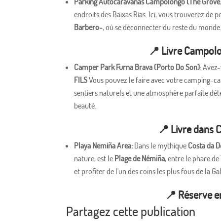
Parking Autocaravanas Campolongo (The Grove
endroits des Baixas Rías. Ici, vous trouverez de 
Barbero-
, où se déconnecter du reste du monde
📍
Livre Campol
Camper Park Furna Brava (Porto Do Son)
: Avez
FILS
Vous pouvez le faire avec votre camping-car
sentiers naturels et une atmosphère parfaite d
beauté.
📍
Livre dans 
Playa Nemiña Area:
Dans le mythique
Costa da D
nature, est le
Plage de Némiña
, entre le phare de
et profiter de l'un des coins les plus fous de la Gal
📍
Réserve e
Partagez cette publication