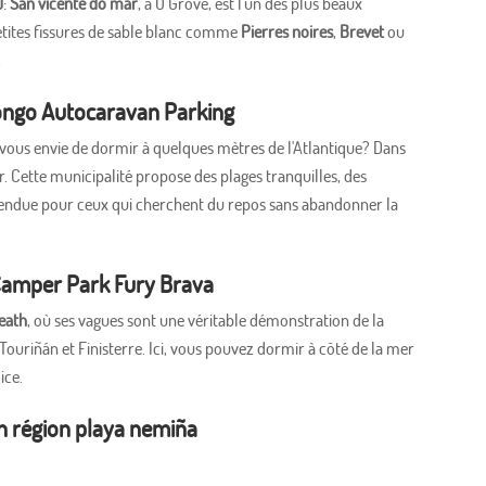
)
:
San vicente do mar
, à O Grove, est l'un des plus beaux
petites fissures de sable blanc comme
Pierres noires
,
Brevet
ou
.
ongo Autocaravan Parking
-vous envie de dormir à quelques mètres de l'Atlantique? Dans
. Cette municipalité propose des plages tranquilles, des
étendue pour ceux qui cherchent du repos sans abandonner la
Camper Park Fury Brava
eath
, où ses vagues sont une véritable démonstration de la
 Touriñán et Finisterre. Ici, vous pouvez dormir à côté de la mer
ice.
n région playa nemiña