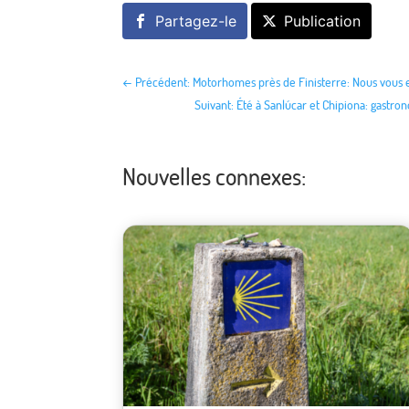
Partagez-le
Publication
←
Précédent: Motorhomes près de Finisterre: Nous vou
Suivant: Été à Sanlúcar et Chipiona: gastro
Nouvelles connexes: