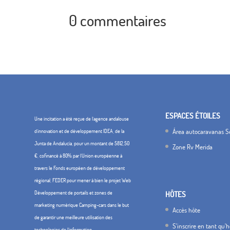
0 commentaires
ESPACES ÉTOILES
Une incitation a été reçue de l'agence andalouse
Área autocaravanas Se
d'innovation et de développement IDEA, de la
Junta de Andalucía, pour un montant de 5812,50
Zone Rv Merida
€, cofinancé à 80% par l'Union européenne à
travers le Fonds européen de développement
régional, FEDER pour mener à bien le projet Web
Développement de portails et zones de
HÔTES
marketing numérique Camping-cars dans le but
Accès hôte
de garantir une meilleure utilisation des
S'inscrire en tant qu'
technologies de l'information