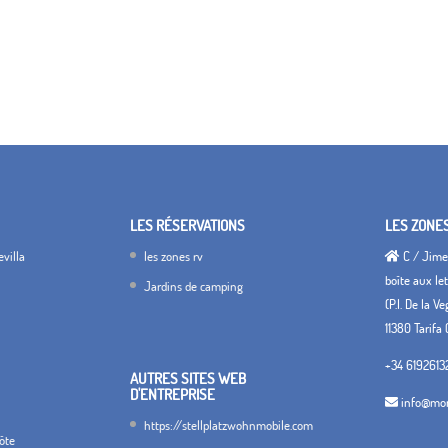
LES RÉSERVATIONS
LES ZONE
villa
les zones rv
C / Jimen
boîte aux let
Jardins de camping
(P.I. De la V
11380 Tarifa 
+34 6192613
AUTRES SITES WEB
D'ENTREPRISE
info@mon
https://stellplatzwohnmobile.com
hôte