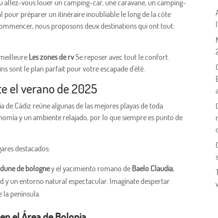
 ou allez-vous louer un camping-car, une caravane, un camping-
 pour préparer un itinéraire inoubliable le long de la côte
 commencer, nous proposons deux destinations qui ont tout:
a meilleure
Les zones de rv
Se reposer avec tout le confort.
ns sont le plan parfait pour votre escapade d'été.
te el verano de 2025
a de Cádiz reúne algunas de las mejores playas de toda
nomía y un ambiente relajado, por lo que siempre es punto de
gares destacados:
dune de bologne
y el yacimiento romano de
Baelo Claudia
,
dad y un entorno natural espectacular. Imagínate despertar
e la península.
en el Área de Bolonia