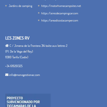
Jardins de camping
https://motorhomecampsites.net
https://airesdecampingcar.com
https://areadisostacamper.com
LES ZONES RV
C / Jimena de la Frontera 314 boîte aux lettres 2
(P.I. De la Vega del Rey)
11380 Tarifa (Cadix)
+34 619261325
info@monogestionac.com