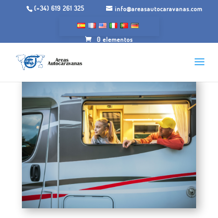
(+34) 619 261 325
info@areasautocaravanas.com
0 elementos