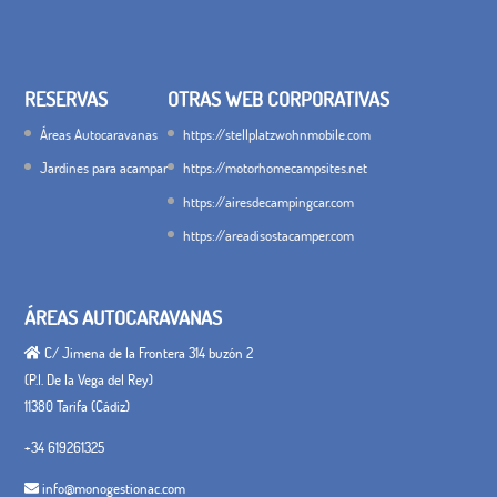
RESERVAS
OTRAS WEB CORPORATIVAS
Áreas Autocaravanas
https://stellplatzwohnmobile.com
Jardines para acampar
https://motorhomecampsites.net
https://airesdecampingcar.com
https://areadisostacamper.com
ÁREAS AUTOCARAVANAS
C/ Jimena de la Frontera 314 buzón 2
(P.I. De la Vega del Rey)
11380 Tarifa (Cádiz)
+34 619261325
info@monogestionac.com