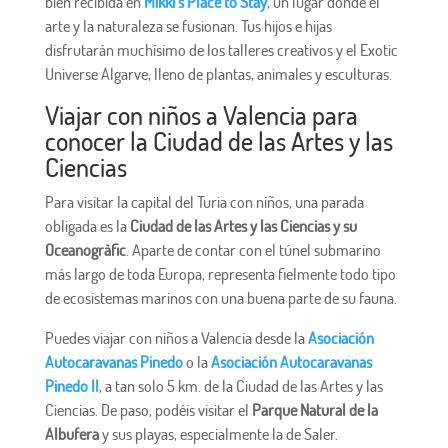
bien recibida en
Mikki’s Place to Stay
, un lugar donde el
arte y la naturaleza se fusionan. Tus hijos e hijas
disfrutarán muchísimo de los talleres creativos y el Exotic
Universe Algarve, lleno de plantas, animales y esculturas.
Viajar con niños a Valencia para
conocer la Ciudad de las Artes y las
Ciencias
Para visitar la capital del Turia con niños, una parada
obligada es la
Ciudad de las Artes y las Ciencias y su
Oceanogràfic
. Aparte de contar con el túnel submarino
más largo de toda Europa, representa fielmente todo tipo
de ecosistemas marinos con una buena parte de su fauna.
Puedes viajar con niños a Valencia desde la
Asociación
Autocaravanas Pinedo
o la
Asociación Autocaravanas
Pinedo II
, a tan solo 5 km. de la Ciudad de las Artes y las
Ciencias. De paso, podéis visitar el
Parque Natural de la
Albufera
y sus playas, especialmente la de Saler.