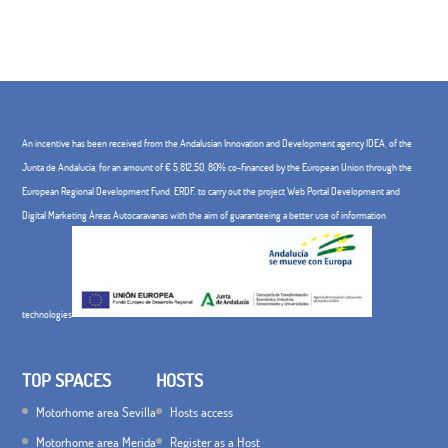
An incentive has been received from the Andalusian Innovation and Development agency IDEA, of the
Junta de Andalucía, for an amount of € 5,812.50, 80% co-financed by the European Union through the
European Regional Development Fund, ERDF. to carry out the project Web Portal Development and
Digital Marketing Áreas Autocaravanas with the aim of guaranteeing a better use of information
technologies
TOP SPACES
HOSTS
Motorhome area Sevilla
Hosts access
Motorhome area Merida
Register as a Host