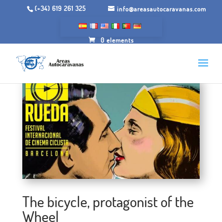
(+34) 619 261 325
info@areasautocaravanas.com
0 elements
The bicycle, protagonist of the
Wheel