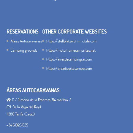
RESERVATIONS
OTHER CORPORATE WEBSITES
Áreas Autocaravanas
https://stellplatzwohnmobile.com
Camping grounds
https://motorhomecampsites.net
https://airesdecampingcar.com
https://areadisostacamper.com
ÁREAS AUTOCARAVANAS
C / Jimena de la Frontera 314 mailbox 2
(P.I. De la Vega del Rey)
11380 Tarifa (Cádiz)
+34 619261325