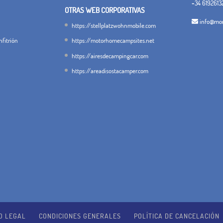
+34 6192613
OTRAS WEB CORPORATIVAS
info@mon
https://stellplatzwohnmobile.com
fitrión
https://motorhomecampsites.net
https://airesdecampingcar.com
https://areadisostacamper.com
O LEGAL
CONDICIONES GENERALES
POLÍTICA DE CANCELACIÓN