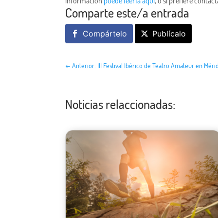
información
puede leerla aquí
, o si prefiere contac
Comparte este/a entrada
Compártelo
Publícalo
←
Anterior: III Festival Ibérico de Teatro Amateur en Méri
Noticias relaccionadas: