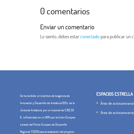
0 comentarios
Enviar un comentario
Lo siento, debes estar
conectado
para publicar un 
ESPACIOS ESTRELLA
Se ha recibido un incentivo de la agencia de
Área de autocaravanas
Innovación y Desarrollo de Andalucía IDEA, de la
Junta de Andalucía, por un importe de 5.812,50
Área de autocaravana
€, cofinanciado en un 80% por la Unión Europea
a través del Fondo Europeo de Desarrollo
Regional, FEDER para la realización del proyecto