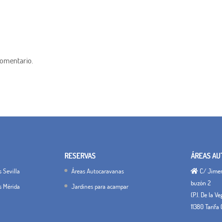
comentario.
RESERVAS
ÁREAS AU
 Sevilla
Áreas Autocaravanas
C/ Jimena
buzón 2
s Mérida
Jardines para acampar
(P.I. De la V
11380 Tarifa 