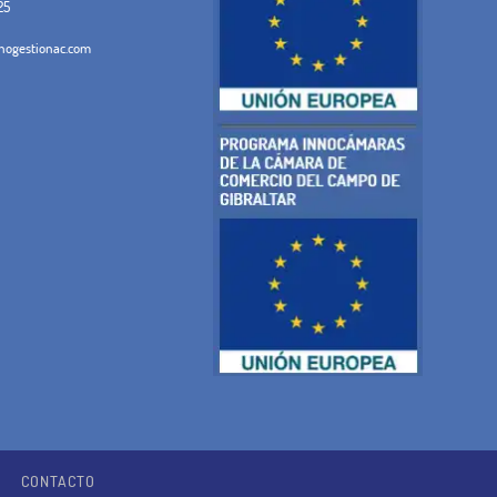
25
ogestionac.com
CONTACTO