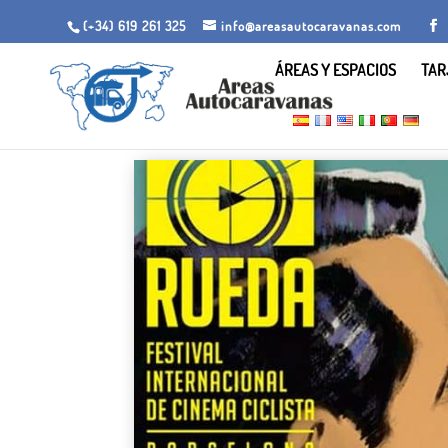
(+34) 619 261 325
info@areasautocaravanas.com
ÁREAS Y ESPACIOS
TAR