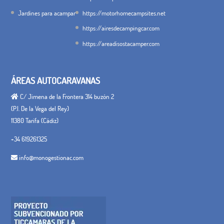
Jardines para acampar
https://motorhomecampsites.net
https://airesdecampingcar.com
https://areadisostacamper.com
ÁREAS AUTOCARAVANAS
C/ Jimena de la Frontera 314 buzón 2
(P.I. De la Vega del Rey)
11380 Tarifa (Cádiz)
+34 619261325
info@monogestionac.com