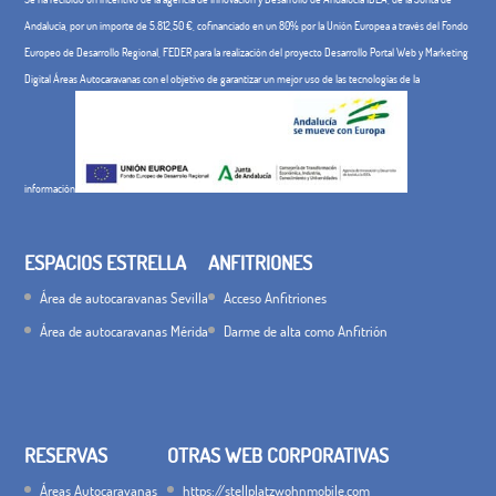
Andalucía, por un importe de 5.812,50 €, cofinanciado en un 80% por la Unión Europea a través del Fondo
Europeo de Desarrollo Regional, FEDER para la realización del proyecto Desarrollo Portal Web y Marketing
Digital Áreas Autocaravanas con el objetivo de garantizar un mejor uso de las tecnologías de la
información
ESPACIOS ESTRELLA
ANFITRIONES
Área de autocaravanas Sevilla
Acceso Anfitriones
Área de autocaravanas Mérida
Darme de alta como Anfitrión
RESERVAS
OTRAS WEB CORPORATIVAS
Áreas Autocaravanas
https://stellplatzwohnmobile.com