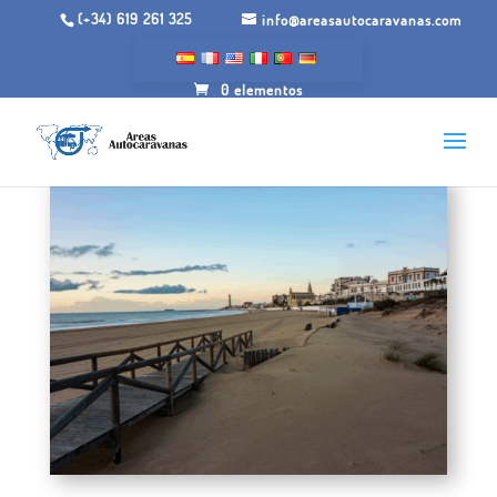
(+34) 619 261 325
info@areasautocaravanas.com
0 elementos