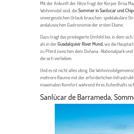
Mit der Ankunft der Hitze fragt der Körper Brisa M
Wohnmobil sind, die
Sommer in Sanlucar und Chip
unvergesslichen Urlaub brauchen: spektakuläre Str
andalusischen Gastronomie der ersten Ebene.
Dazu trägt das privilegierte Umfeld bei, in dem si
als in der
Guadalquivir River Mund
, wo die Hauptart
zu Pferd zwischen dem Doñana -Nationalpark und d
die sich verlieben.
Und es ist nicht alles übrig. Die Wohnmobilgemeins
mehrere Räume mit der erforderlichen Infrastrukt
maximalen Komfort während ihres Aufenthalts sich
Sanlúcar de Barrameda, Somme