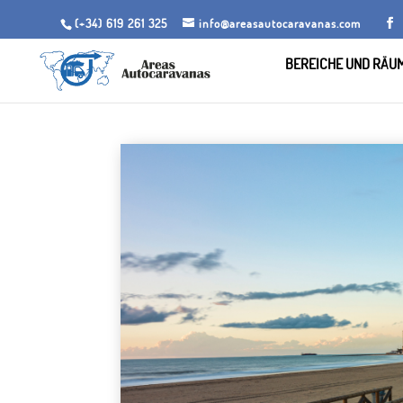
(+34) 619 261 325
info@areasautocaravanas.com
BEREICHE UND RÄU