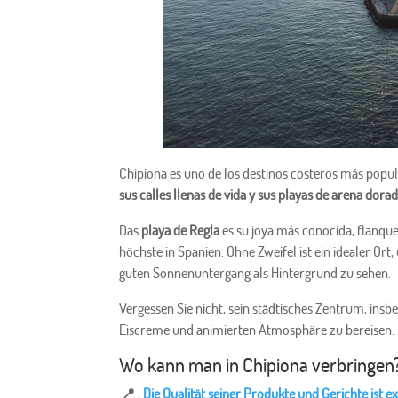
Chipiona es uno de los destinos costeros más popul
sus calles llenas de vida y sus playas de arena dora
Das
playa de Regla
es su joya más conocida, flanqu
höchste in Spanien. Ohne Zweifel ist ein idealer Ort
guten Sonnenuntergang als Hintergrund zu sehen.
Vergessen Sie nicht, sein städtisches Zentrum, insb
Eiscreme und animierten Atmosphäre zu bereisen.
Wo kann man in Chipiona verbringen
📍
. Die Qualität seiner Produkte und Gerichte ist 