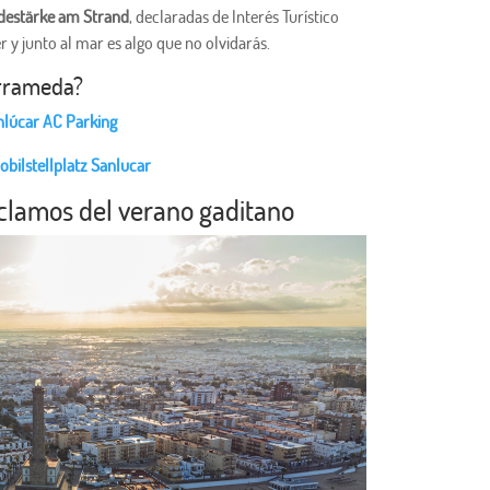
rdestärke am Strand
, declaradas de Interés Turístico
r y junto al mar es algo que no olvidarás.
arrameda?
nlúcar AC Parking
ilstellplatz Sanlucar
eclamos del verano gaditano