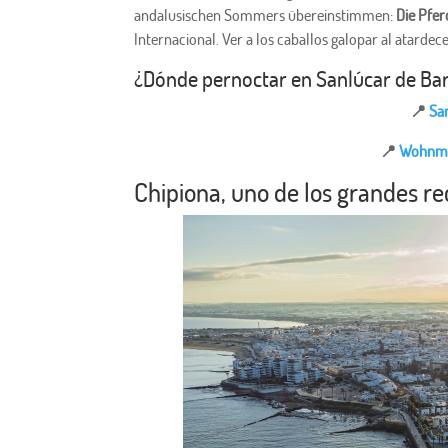
andalusischen Sommers übereinstimmen:
Die Pfe
Internacional. Ver a los caballos galopar al atardece
¿Dónde pernoctar en Sanlúcar de B
📍
Sa
📍
Wohnmob
Chipiona, uno de los grandes r