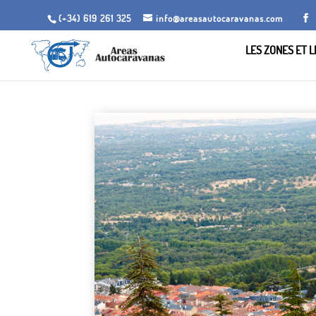
(+34) 619 261 325
info@areasautocaravanas.com
LES ZONES ET 