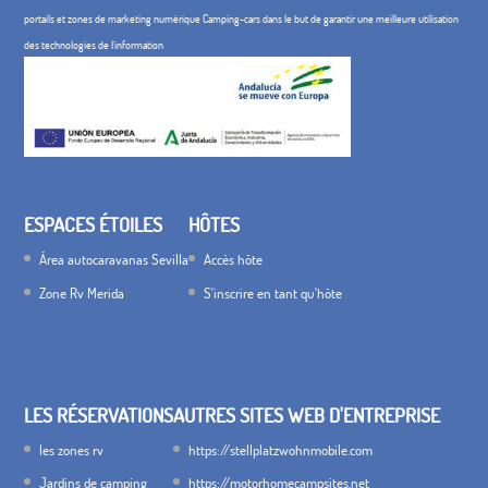
portails et zones de marketing numérique Camping-cars dans le but de garantir une meilleure utilisation
des technologies de l'information
ESPACES ÉTOILES
HÔTES
Área autocaravanas Sevilla
Accès hôte
Zone Rv Merida
S'inscrire en tant qu'hôte
LES RÉSERVATIONS
AUTRES SITES WEB D'ENTREPRISE
les zones rv
https://stellplatzwohnmobile.com
Jardins de camping
https://motorhomecampsites.net