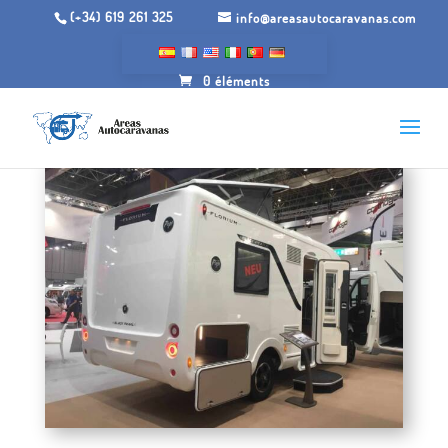
(+34) 619 261 325
info@areasautocaravanas.com
0 éléments