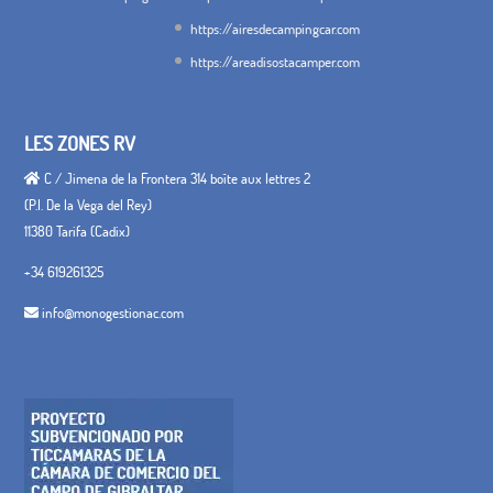
https://airesdecampingcar.com
https://areadisostacamper.com
LES ZONES RV
C / Jimena de la Frontera 314 boîte aux lettres 2
(P.I. De la Vega del Rey)
11380 Tarifa (Cadix)
+34 619261325
info@monogestionac.com