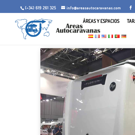
(+34) 619 261 325
info@areasautocaravanas.com
ÁREAS Y ESPACIOS
TAR