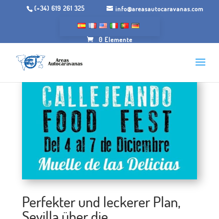
(+34) 619 261 325
info@areasautocaravanas.com
0 Elemente
Perfekter und leckerer Plan,
Sevilla über die