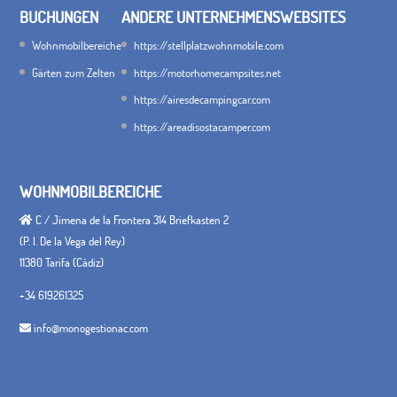
BUCHUNGEN
ANDERE UNTERNEHMENSWEBSITES
Wohnmobilbereiche
https://stellplatzwohnmobile.com
Gärten zum Zelten
https://motorhomecampsites.net
https://airesdecampingcar.com
https://areadisostacamper.com
WOHNMOBILBEREICHE
C / Jimena de la Frontera 314 Briefkasten 2
(P. I. De la Vega del Rey)
11380 Tarifa (Cádiz)
+34 619261325
info@monogestionac.com