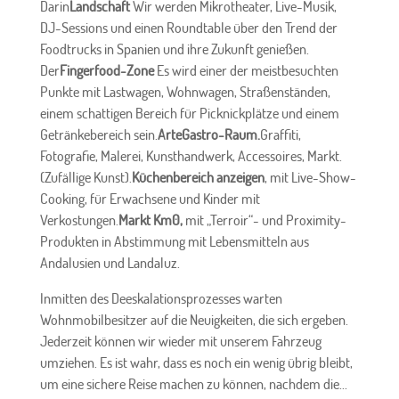
Darin
Landschaft
Wir werden Mikrotheater, Live-Musik,
DJ-Sessions und einen Roundtable über den Trend der
Foodtrucks in Spanien und ihre Zukunft genießen.
Der
Fingerfood-Zone
Es wird einer der meistbesuchten
Punkte mit Lastwagen, Wohnwagen, Straßenständen,
einem schattigen Bereich für Picknickplätze und einem
Getränkebereich sein.
ArteGastro-Raum.
Graffiti,
Fotografie, Malerei, Kunsthandwerk, Accessoires, Markt.
(Zufällige Kunst).
Küchenbereich anzeigen
, mit Live-Show-
Cooking, für Erwachsene und Kinder mit
Verkostungen.
Markt Km0,
mit „Terroir“- und Proximity-
Produkten in Abstimmung mit Lebensmitteln aus
Andalusien und Landaluz.
Inmitten des Deeskalationsprozesses warten
Wohnmobilbesitzer auf die Neuigkeiten, die sich ergeben.
Jederzeit können wir wieder mit unserem Fahrzeug
umziehen. Es ist wahr, dass es noch ein wenig übrig bleibt,
um eine sichere Reise machen zu können, nachdem die...