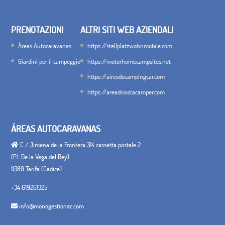
PRENOTAZIONI
ALTRI SITI WEB AZIENDALI
Áreas Autocaravanas
https://stellplatzwohnmobile.com
Giardini per il campeggio
https://motorhomecampsites.net
https://airesdecampingcar.com
https://areadisostacamper.com
ÁREAS AUTOCARAVANAS
C / Jimena de la Frontera 314 cassetta postale 2
(P.I. De la Vega del Rey)
11380 Tarifa (Cadice)
+34 619261325
info@monogestionac.com