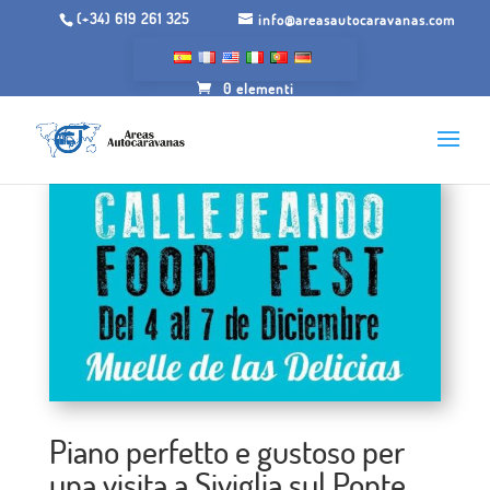
(+34) 619 261 325
info@areasautocaravanas.com
0 elementi
Piano perfetto e gustoso per
una visita a Siviglia sul Ponte