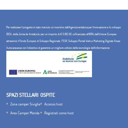
Per realizzare il progetto è stato ricevuto un incentivo dall'Agenzia andalusa per l'innovazione e lo sviluppo
IDEA, della Junta de Andalucía, per un importo di € 5.812,50, cofinanziato all'80% dall'Unione Europea
attraverso il Fondo Europeo di Sviluppo Regionale, FESR. Sviluppo Portali Web e Marketing Digitale Áreas
Autocaravanas con l'obiettivo di garantire un migliore utilizzo delle tecnologie dell'informazione
SPAZI STELLARI
OSPITE
Zona camper Siviglia
Accesso host
Area Camper Merida
Registrati come host