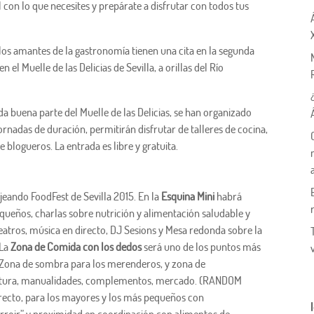
con lo que necesites y prepárate a disfrutar con todos tus
5 los amantes de la gastronomía tienen una cita en la segunda
en el Muelle de las Delicias de Sevilla, a orillas del Río
a buena parte del Muelle de las Delicias, se han organizado
jornadas de duración, permitirán disfrutar de talleres de cocina,
 blogueros. La entrada es libre y gratuita.
ejeando FoodFest de Sevilla 2015. En la
Esquina Mini
habrá
equeños, charlas sobre nutrición y alimentación saludable y
atros, música en directo, DJ Sesions y Mesa redonda sobre la
 La
Zona de Comida con los dedos
será uno de los puntos más
s, Zona de sombra para los merenderos, y zona de
 pintura, manualidades, complementos, mercado. (RANDOM
recto, para los mayores y los más pequeños con
rroir” y proximidad en coordinación con alimentos de