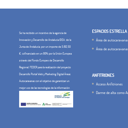
ESPACIOS ESTRELLA
Se ha recibido un incentivo de la agencia de
Área de autocaravanas
Innovación y Desarrollo de Andalucía IDEA, de la
Junta de Andalucía, por un importe de 5.812,50
Área de autocaravana
€, cofinanciado en un 80% por la Unión Europea
a través del Fondo Europeo de Desarrollo
Regional, FEDER para la realización del proyecto
Desarrollo Portal Web y Marketing Digital Áreas
ANFITRIONES
Autocaravanas con el objetivo de garantizar un
Acceso Anfitriones
mejor uso de las tecnologías de la información
Darme de alta como An