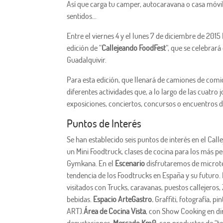
Así que carga tu camper, autocaravana o casa móvil 
sentidos…
Entre el viernes 4 y el lunes 7 de diciembre de 201
edición de “
Callejeando FoodFest
“, que se celebrará 
Guadalquivir.
Para esta edición, que llenará de camiones de comid
diferentes actividades que, a lo largo de las cuatro 
exposiciones, conciertos, concursos o encuentros de
Puntos de Interés
Se han establecido seis puntos de interés en el Call
un Mini Foodtruck, clases de cocina para los más p
Gymkana. En el
Escenario
disfrutaremos de microte
tendencia de los Foodtrucks en España y su futuro.
visitados con Trucks, caravanas, puestos callejero
bebidas.
Espacio ArteGastro.
Graffiti, fotografía,
ART).
Área de Cocina Vista
, con Show Cooking en di
degustaciones.
Mercado Km0,
con productos de “te