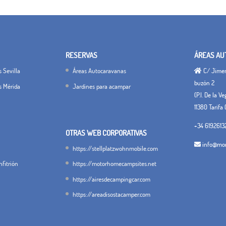
RESERVAS
ÁREAS AU
 Sevilla
Áreas Autocaravanas
C/ Jimena
buzón 2
s Mérida
Jardines para acampar
(P.I. De la V
11380 Tarifa 
+34 6192613
OTRAS WEB CORPORATIVAS
info@mon
https://stellplatzwohnmobile.com
fitrión
https://motorhomecampsites.net
https://airesdecampingcar.com
https://areadisostacamper.com