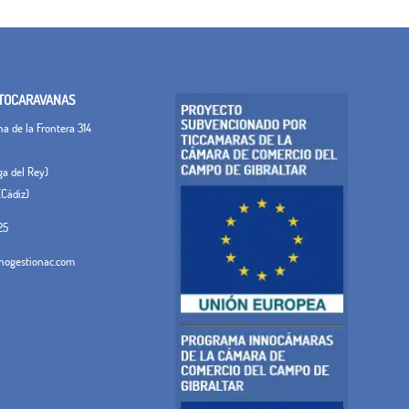
TOCARAVANAS
 de la Frontera 314
ega del Rey)
(Cádiz)
25
ogestionac.com