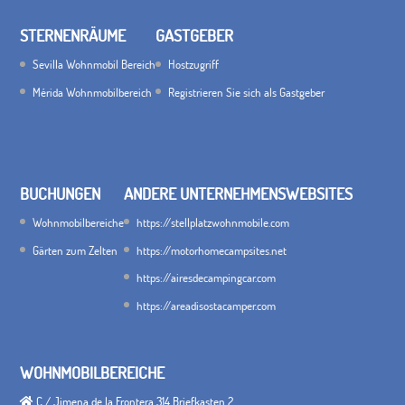
STERNENRÄUME
GASTGEBER
Sevilla Wohnmobil Bereich
Hostzugriff
Mérida Wohnmobilbereich
Registrieren Sie sich als Gastgeber
BUCHUNGEN
ANDERE UNTERNEHMENSWEBSITES
Wohnmobilbereiche
https://stellplatzwohnmobile.com
Gärten zum Zelten
https://motorhomecampsites.net
https://airesdecampingcar.com
https://areadisostacamper.com
WOHNMOBILBEREICHE
C / Jimena de la Frontera 314 Briefkasten 2