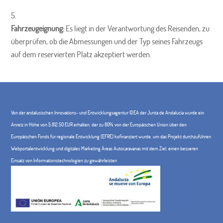
Fahrzeugeignung:
Es liegt in der Verantwortung des Reisenden, zu
überprüfen, ob die Abmessungen und der Typ seines Fahrzeugs
auf dem reservierten Platz akzeptiert werden.
Von der andalusischen Innovations- und Entwicklungsagentur IDEA der Junta de Andalucía wurde ein
Anreiz in Höhe von 5.812,50 EUR erhalten, der zu 80% von der Europäischen Union über den
Europäischen Fonds für regionale Entwicklung (EFRE) kofinanziert wurde, um das Projekt durchzuführen
Webportalentwicklung und digitales Marketing Áreas Autocaravanas mit dem Ziel, einen besseren
Einsatz von Informationstechnologien zu gewährleisten