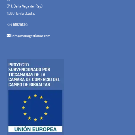
(P. I. De la Vega del Rey)
11380 Tarifa (Cádiz)
+34 619261325
info@monogestionac.com