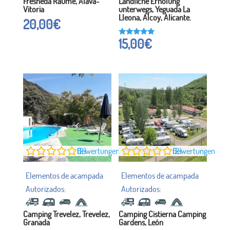
Fresneda Räume, Alava-
Ländliche Erholung
Vitoria
unterwegs, Yeguada La
Lleona, Alcoy, Alicante.
20,00
€
15,00
€
Bewertet
mit
5.00
von 5
0
Bewertungen (2)
0
Bewertungen (2)
Camping Trevelez, Trevelez,
Camping Cistierna Camping
Granada
Gardens, León