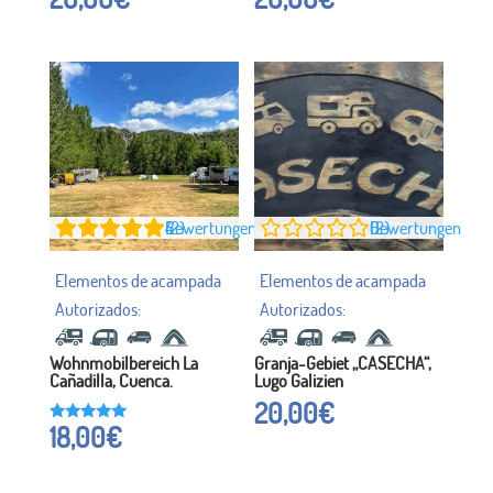
mit
mit
3,91
5.00
von 5
von 5
4
Bewertungen (2)
0
Bewertungen (2)
Wohnmobilbereich La
Granja-Gebiet „CASECHA“,
Cañadilla, Cuenca.
Lugo Galizien
20,00
€
18,00
€
Bewertet
mit
5.00
von 5