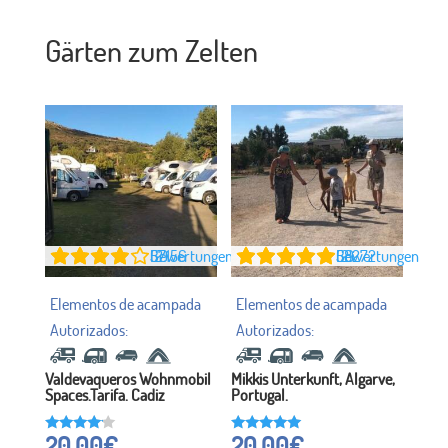
Gärten zum Zelten
57156
Bewertungen (2)
58272
Bewertungen (2)
Valdevaqueros Wohnmobil
Mikkis Unterkunft, Algarve,
Spaces.Tarifa. Cadiz
Portugal.
20,00
€
20,00
€
Bewertet
Bewertet