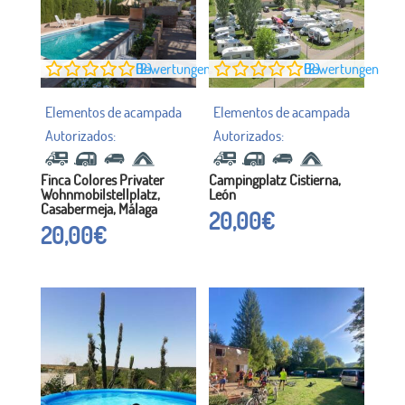
0
Bewertungen (2)
0
Bewertungen (2)
Finca Colores Privater
Campingplatz Cistierna,
Wohnmobilstellplatz,
León
Casabermeja, Málaga
20,00
€
20,00
€