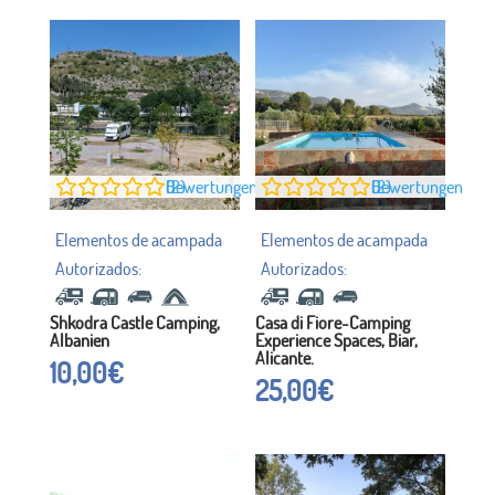
0
Bewertungen (2)
0
Bewertungen (2)
Shkodra Castle Camping,
Casa di Fiore-Camping
Albanien
Experience Spaces, Biar,
Alicante.
10,00
€
25,00
€