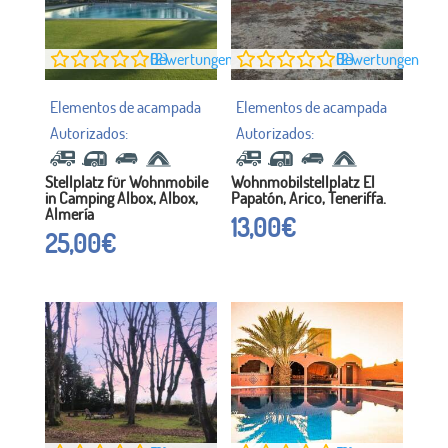
0
Bewertungen (2)
0
Bewertungen (2)
Stellplatz für Wohnmobile
Wohnmobilstellplatz El
in Camping Albox, Albox,
Papatón, Arico, Teneriffa.
Almería
13,00
€
25,00
€