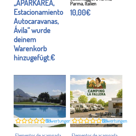
„APARKAREA,
Parma, Italien
Estacionamiento
10,00
€
Autocaravanas,
Ávila“ wurde
deinem
Warenkorb
hinzugefügt.
€
0
Bewertungen (2)
0
Bewertungen (2)