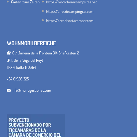
Gärten zum Zelten
https://motorhomecampsites.net
https://airesdecampingcar.com
https://areadisostacamper.com
WOHNMOBILBEREICHE
C / Jimena de la Frontera 314 Briefkasten 2
(P. I. De la Vega del Rey)
11380 Tarifa (Cádiz)
+34 619261325
info@monogestionac.com