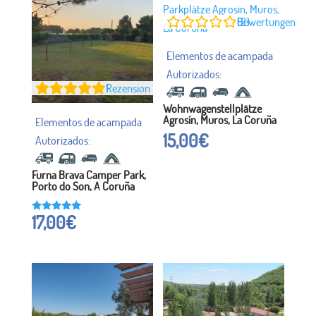
1,
00
0
Bewertungen (2)
vo
n
5
1
Rezension
Wohnwagenstellplätze
Agrosín, Muros, La Coruña
15,00
€
Furna Brava Camper Park,
Porto do Son, A Coruña
17,00
€
Bewertet
mit
5.00
von 5