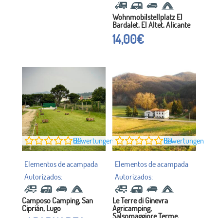
Wohnmobilstellplatz El
Bardalet, El Altet, Alicante
14,00
€
0
Bewertungen (2)
0
Bewertungen (2)
Camposo Camping, San
Le Terre di Ginevra
Ciprián, Lugo
Agricamping,
Salsomaggiore Terme,