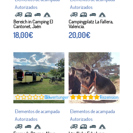
Bereich in Camping El
Campingplatz La Fallera,
Cantonet, Jaén
Valencia.
18,00
€
20,00
€
0
Bewertungen (2)
1
Rezension