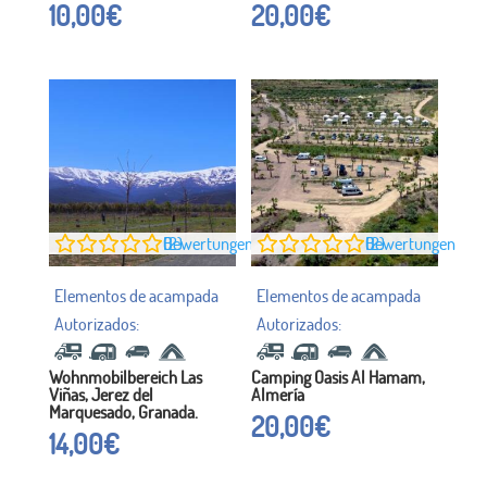
10,00
€
20,00
€
0
Bewertungen (2)
0
Bewertungen (2)
Wohnmobilbereich Las
Camping Oasis Al Hamam,
Viñas, Jerez del
Almería
Marquesado, Granada.
20,00
€
14,00
€