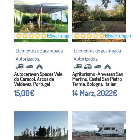
0
Bewertungen (2)
0
Bewertungen (2)
Autocaravan Spaces Vale
Agriturismo-Anwesen San
do Caracol, Arcos de
Martino, Castel San Pietro
Valdevez, Portugal
Terme, Bologna, Italien
15,00
€
14 März, 2022
€