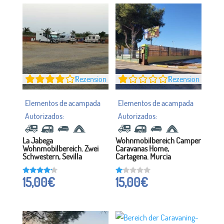
1
Rezension
1
Rezension
La Jabega
Wohnmobilbereich Camper
Wohnmobilbereich. Zwei
Caravanas Home,
Schwestern, Sevilla
Cartagena. Murcia
15,00
€
15,00
€
Bewertet
B
mit
e
4.00
w
von 5
er
tet
m
it