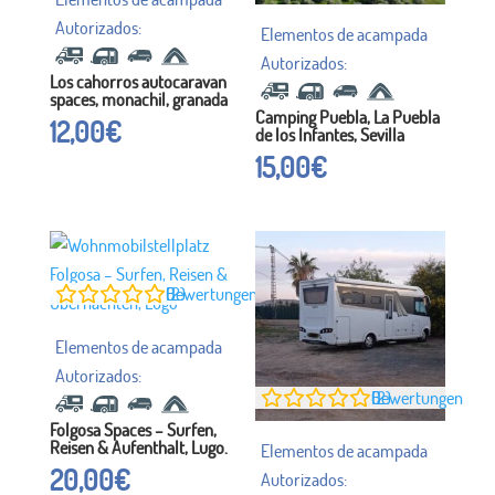
Los cahorros autocaravan
spaces, monachil, granada
Camping Puebla, La Puebla
12,00
€
de los Infantes, Sevilla
15,00
€
0
Bewertungen (2)
0
Bewertungen (2)
Folgosa Spaces – Surfen,
Reisen & Aufenthalt, Lugo.
20,00
€