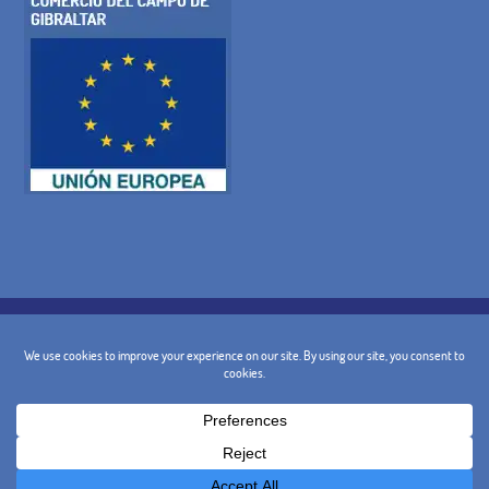
COOKIE-RICHTLINIE
DATENSCHUTZ-BESTIMMUNGEN
RECHTLICHE WARNUNG
ALLGEMEINE BEDINGUNGEN
STORNIERUNGSBEDINGUNGEN
KONTAKT
@ 2024 - Design und Marketing:
BusinessGo!