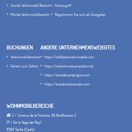
Sevilla Wohnmobil Bereich
Hostzugriff
Mérida Wohnmobilbereich
Registrieren Sie sich als Gastgeber
BUCHUNGEN
ANDERE UNTERNEHMENSWEBSITES
Wohnmobilbereiche
https://stellplatzwohnmobile.com
Gärten zum Zelten
https://motorhomecampsites.net
https://airesdecampingcar.com
https://areadisostacamper.com
WOHNMOBILBEREICHE
C / Jimena de la Frontera 314 Briefkasten 2
(P. I. De la Vega del Rey)
11380 Tarifa (Cádiz)