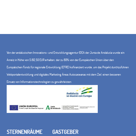
Von der andalusischen Innovations- und Entwicklungsagentur IDEA der Junta de Andalucía wurde ein
Anreiz in Höhe von 5.812,50 EUR erhalten, der zu 80% von der Europäischen Union über den
Europäischen Fonds für regionale Entwicklung (EFRE) kofinanziert wurde, um das Projekt durchzuführen
Webportalentwicklung und digitales Marketing Áreas Autocaravanas mit dem Ziel, einen besseren
Einsatz von Informationstechnologien zu gewährleisten
STERNENRÄUME
GASTGEBER