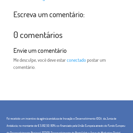
Escreva um comentário:
0 comentários
Envie um comentário
Me desculpe, você deve estar
conectado
postar um
comentário.
Foi recebido um incentivo da agência andaluza de Inovação e Desenvolvimento IDEA, da Junta de
Andalucía, no montante de € 5.812,50, 80% co-financiado pela União Europeia através do Fundo Europeu
de Desenvolvimento Regional, FEDER. Desenvolvimento de Portal Web e Áreas de Marketing Digital