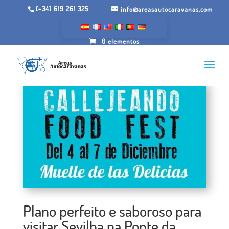
(+34) 619 261 325
info@areasautocaravanas.com
0 elementos
Plano perfeito e saboroso para
visitar Sevilha na Ponte da