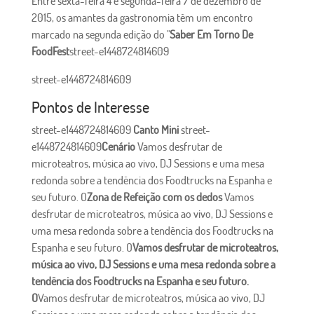
Entre sexta-feira 4 e segunda-feira 7 de dezembro de
2015, os amantes da gastronomia têm um encontro
marcado na segunda edição do "
Saber Em Torno De
FoodFest
street-e1448724814609
street-e1448724814609
Pontos de Interesse
street-e1448724814609
Canto Mini
street-
e1448724814609
Cenário
Vamos desfrutar de
microteatros, música ao vivo, DJ Sessions e uma mesa
redonda sobre a tendência dos Foodtrucks na Espanha e
seu futuro. O
Zona de Refeição com os dedos
Vamos
desfrutar de microteatros, música ao vivo, DJ Sessions e
uma mesa redonda sobre a tendência dos Foodtrucks na
Espanha e seu futuro. O
Vamos desfrutar de microteatros,
música ao vivo, DJ Sessions e uma mesa redonda sobre a
tendência dos Foodtrucks na Espanha e seu futuro.
O
Vamos desfrutar de microteatros, música ao vivo, DJ