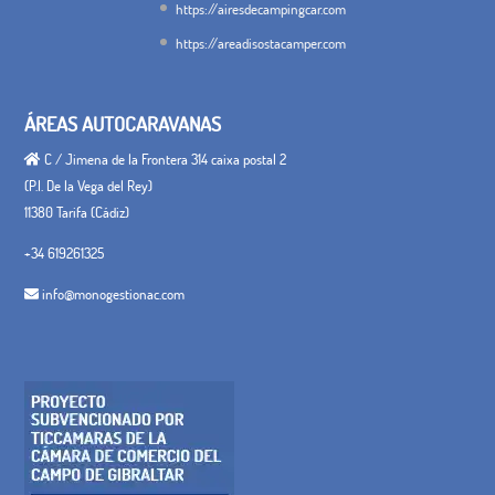
https://airesdecampingcar.com
https://areadisostacamper.com
ÁREAS AUTOCARAVANAS
C / Jimena de la Frontera 314 caixa postal 2
(P.I. De la Vega del Rey)
11380 Tarifa (Cádiz)
+34 619261325
info@monogestionac.com