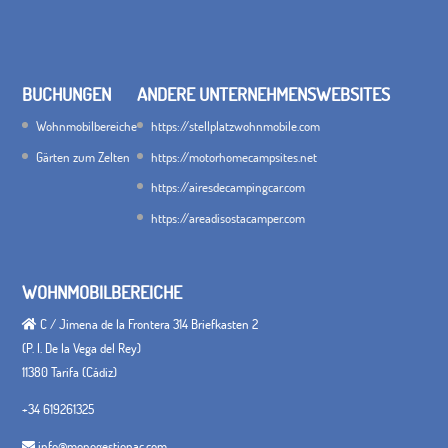
BUCHUNGEN
ANDERE UNTERNEHMENSWEBSITES
Wohnmobilbereiche
https://stellplatzwohnmobile.com
Gärten zum Zelten
https://motorhomecampsites.net
https://airesdecampingcar.com
https://areadisostacamper.com
WOHNMOBILBEREICHE
C / Jimena de la Frontera 314 Briefkasten 2
(P. I. De la Vega del Rey)
11380 Tarifa (Cádiz)
+34 619261325
info@monogestionac.com