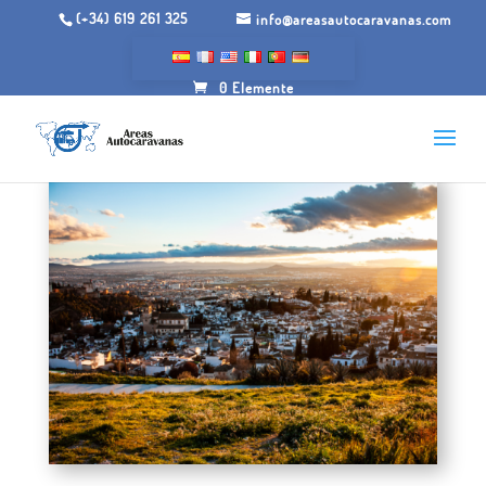
(+34) 619 261 325
info@areasautocaravanas.com
0 Elemente