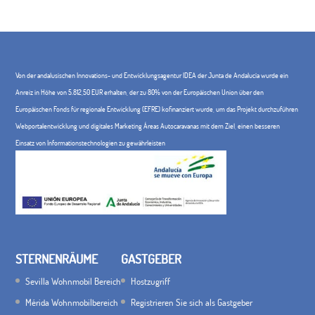
Von der andalusischen Innovations- und Entwicklungsagentur IDEA der Junta de Andalucía wurde ein
Anreiz in Höhe von 5.812,50 EUR erhalten, der zu 80% von der Europäischen Union über den
Europäischen Fonds für regionale Entwicklung (EFRE) kofinanziert wurde, um das Projekt durchzuführen
Webportalentwicklung und digitales Marketing Áreas Autocaravanas mit dem Ziel, einen besseren
Einsatz von Informationstechnologien zu gewährleisten
STERNENRÄUME
GASTGEBER
Sevilla Wohnmobil Bereich
Hostzugriff
Mérida Wohnmobilbereich
Registrieren Sie sich als Gastgeber