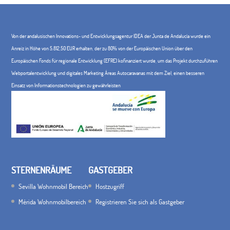
Von der andalusischen Innovations- und Entwicklungsagentur IDEA der Junta de Andalucía wurde ein
Anreiz in Höhe von 5.812,50 EUR erhalten, der zu 80% von der Europäischen Union über den
Europäischen Fonds für regionale Entwicklung (EFRE) kofinanziert wurde, um das Projekt durchzuführen
Webportalentwicklung und digitales Marketing Áreas Autocaravanas mit dem Ziel, einen besseren
Einsatz von Informationstechnologien zu gewährleisten
STERNENRÄUME
GASTGEBER
Sevilla Wohnmobil Bereich
Hostzugriff
Mérida Wohnmobilbereich
Registrieren Sie sich als Gastgeber