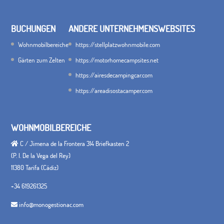
BUCHUNGEN
ANDERE UNTERNEHMENSWEBSITES
Wohnmobilbereiche
https://stellplatzwohnmobile.com
Gärten zum Zelten
https://motorhomecampsites.net
https://airesdecampingcar.com
https://areadisostacamper.com
WOHNMOBILBEREICHE
C / Jimena de la Frontera 314 Briefkasten 2
(P. I. De la Vega del Rey)
11380 Tarifa (Cádiz)
+34 619261325
info@monogestionac.com