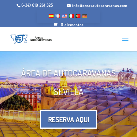
(+34) 619 261 325
info@areasautocaravanas.com
0 elementos
ÀREA DE AUTOCARAVANAS
SEVILLA
RESERVA AQUI