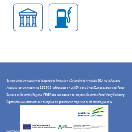
Se ha recibido un incentivo de la agencia de Innovación y Desarrollo de Andalucía IDEA, de la Junta de
Andalucía, por un importe de 5.812,50 €, cofinanciado en un 80% por la Unión Europea a través del Fondo
Europeo de Desarrollo Regional, FEDER para la realización del proyecto Desarrollo Portal Web y Marketing
Digital Áreas Autocaravanas con el objetivo de garantizar un mejor uso de las tecnologías de la
información