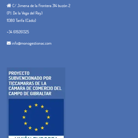
C/ Jimena de la Frontera 314 buzón 2
(P.I. De la Vega del Rey)
11380 Tarifa (Cádiz)
+34 619261325
info@monogestionac.com