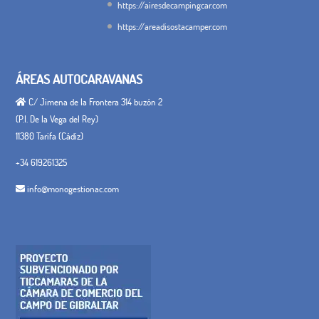
https://airesdecampingcar.com
https://areadisostacamper.com
ÁREAS AUTOCARAVANAS
C/ Jimena de la Frontera 314 buzón 2
(P.I. De la Vega del Rey)
11380 Tarifa (Cádiz)
+34 619261325
info@monogestionac.com