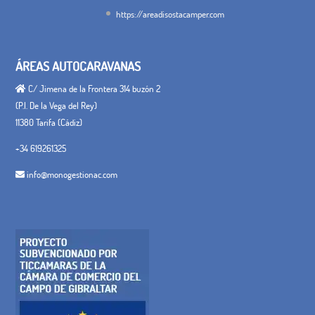
https://areadisostacamper.com
ÁREAS AUTOCARAVANAS
C/ Jimena de la Frontera 314 buzón 2
(P.I. De la Vega del Rey)
11380 Tarifa (Cádiz)
+34 619261325
info@monogestionac.com