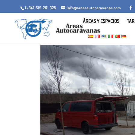
(+34) 619 261 325
info@areasautocaravanas.com
ÁREAS Y ESPACIOS
TAR
Inicio
/
Espacios para autocaravanas
/ Área Camper