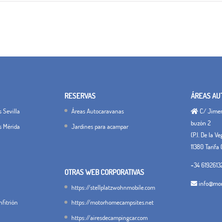
RESERVAS
ÁREAS AU
 Sevilla
Áreas Autocaravanas
C/ Jimena
buzón 2
s Mérida
Jardines para acampar
(P.I. De la V
11380 Tarifa 
+34 6192613
OTRAS WEB CORPORATIVAS
info@mon
https://stellplatzwohnmobile.com
fitrión
https://motorhomecampsites.net
https://airesdecampingcar.com