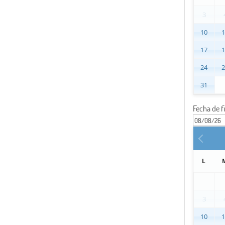
3
10
17
24
31
Fecha de f
L
3
10