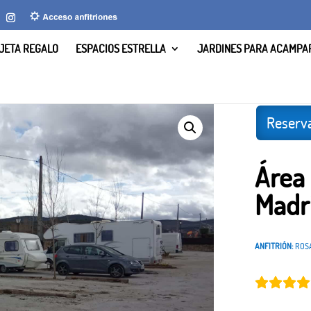
JETA REGALO
ESPACIOS ESTRELLA
JARDINES PARA ACAMPA
 Sierra Madrid, Madrid
Reserva
Área
Madr
ANFITRIÓN:
ROS