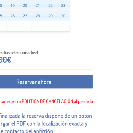
18
19
20
21
22
23
25
26
27
28
29
30
días seleccionados:1
,00
€
Reservar ahora!
finalizada la reserva dispone de un botón
rgar el PDF con la localización exacta y
e contacto del anfitrión.