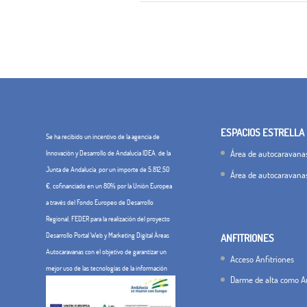
ESPACIOS ESTRELLA
Se ha recibido un incentivo de la agencia de
Área de autocaravanas
Innovación y Desarrollo de Andalucía IDEA, de la
Junta de Andalucía, por un importe de 5.812,50
Área de autocaravana
€, cofinanciado en un 80% por la Unión Europea
a través del Fondo Europeo de Desarrollo
Regional, FEDER para la realización del proyecto
Desarrollo Portal Web y Marketing Digital Áreas
ANFITRIONES
Autocaravanas con el objetivo de garantizar un
Acceso Anfitriones
mejor uso de las tecnologías de la información
Darme de alta como An