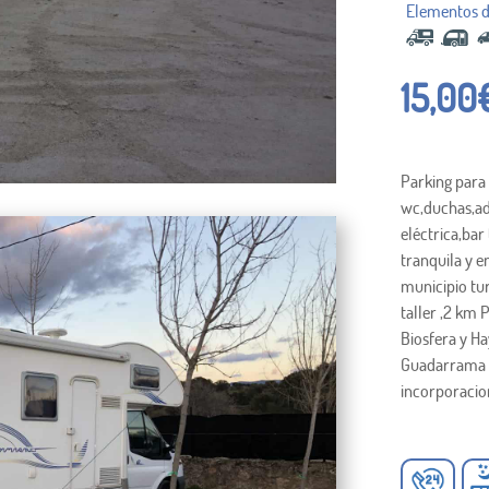
15,00
Parking para
wc,duchas,ad
eléctrica,bar
tranquila y 
municipio tur
taller ,2 km 
Biosfera y H
Guadarrama y
incorporacion