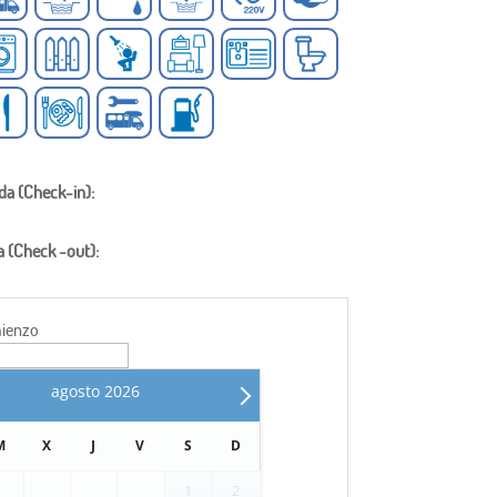
da (Check-in):
a (Check -out):
ienzo
agosto
2026
M
X
J
V
S
D
1
2