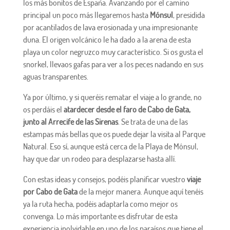
los más bonitos de España. Avanzando por el camino
principal un poco más llegaremos hasta
Mónsul
, presidida
por acantilados de lava erosionada y una impresionante
duna. El origen volcánico le ha dado a la arena de esta
playa un color negruzco muy característico. Si os gusta el
snorkel, llevaos gafas para ver a los peces nadando en sus
aguas transparentes.
Ya por último, y si queréis rematar el viaje a lo grande, no
os perdáis el
atardecer desde el faro de Cabo de Gata,
junto al Arrecife de las Sirenas
. Se trata de una de las
estampas más bellas que os puede dejar la visita al Parque
Natural. Eso sí, aunque está cerca de la Playa de Mónsul,
hay que dar un rodeo para desplazarse hasta allí.
Con estas ideas y consejos, podéis planificar vuestro
viaje
por Cabo de Gata
de la mejor manera. Aunque aquí tenéis
ya la ruta hecha, podéis adaptarla como mejor os
convenga. Lo más importante es disfrutar de esta
experiencia inolvidable en uno de los paraísos que tiene el