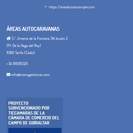
https://areadisostacamper.com
ÁREAS AUTOCARAVANAS
C/ Jimena de la Frontera 314 buzón 2
(P.I. De la Vega del Rey)
11380 Tarifa (Cádiz)
+34 619261325
info@monogestionac.com