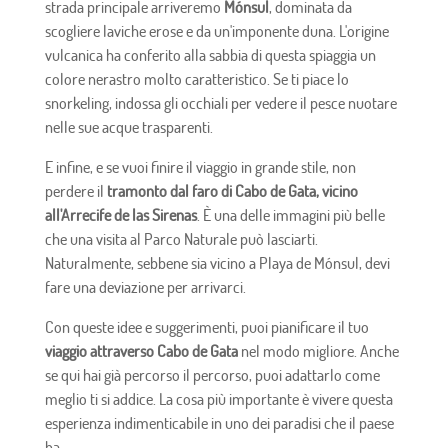
strada principale arriveremo
Mónsul
, dominata da
scogliere laviche erose e da un'imponente duna. L'origine
vulcanica ha conferito alla sabbia di questa spiaggia un
colore nerastro molto caratteristico. Se ti piace lo
snorkeling, indossa gli occhiali per vedere il pesce nuotare
nelle sue acque trasparenti.
E infine, e se vuoi finire il viaggio in grande stile, non
perdere il
tramonto dal faro di Cabo de Gata, vicino
all'Arrecife de las Sirenas
. È una delle immagini più belle
che una visita al Parco Naturale può lasciarti.
Naturalmente, sebbene sia vicino a Playa de Mónsul, devi
fare una deviazione per arrivarci.
Con queste idee e suggerimenti, puoi pianificare il tuo
viaggio attraverso Cabo de Gata
nel modo migliore. Anche
se qui hai già percorso il percorso, puoi adattarlo come
meglio ti si addice. La cosa più importante è vivere questa
esperienza indimenticabile in uno dei paradisi che il paese
ha.