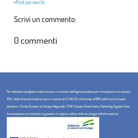
«Post più vecchi
Scrivi un commento:
0 commenti
Per realizzare il progetto è stato ricevuto un incentivo dall'Agenzia andalusa per l'innovazione e lo sviluppo
IDEA, della Junta de Andalucía, per un importo di € 5.812,50, cofinanziato all'80% dall'Unione Europea
attraverso il Fondo Europeo di Sviluppo Regionale, FESR. Sviluppo Portali Web e Marketing Digitale Áreas
Autocaravanas con l'obiettivo di garantire un migliore utilizzo delle tecnologie dell'informazione