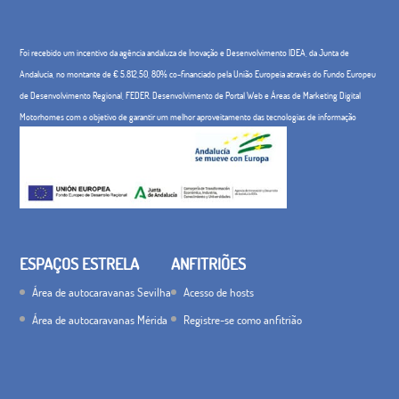
Foi recebido um incentivo da agência andaluza de Inovação e Desenvolvimento IDEA, da Junta de
Andalucía, no montante de € 5.812,50, 80% co-financiado pela União Europeia através do Fundo Europeu
de Desenvolvimento Regional, FEDER. Desenvolvimento de Portal Web e Áreas de Marketing Digital
Motorhomes com o objetivo de garantir um melhor aproveitamento das tecnologias de informação
ESPAÇOS ESTRELA
ANFITRIÕES
Área de autocaravanas Sevilha
Acesso de hosts
Área de autocaravanas Mérida
Registre-se como anfitrião