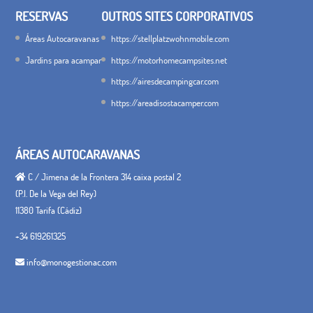
RESERVAS
OUTROS SITES CORPORATIVOS
Áreas Autocaravanas
https://stellplatzwohnmobile.com
Jardins para acampar
https://motorhomecampsites.net
https://airesdecampingcar.com
https://areadisostacamper.com
ÁREAS AUTOCARAVANAS
C / Jimena de la Frontera 314 caixa postal 2
(P.I. De la Vega del Rey)
11380 Tarifa (Cádiz)
+34 619261325
info@monogestionac.com