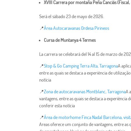
XVIII Carrera por montaña Peña Canciás (Fiscal,
Será el sábado 23 de mayo de 2026.
📍
Área Autocaravanas Ordesa Pirineos
Cursa de Muntanya 4 Termes
La carrera se celebrará del 14 al 15 de marzo de 202
📍
Stop & Go Camping Terra Alta, Tarragona
A apli
entre as quais se destaca a experiência de utilizaç
notícia
📍
Zona de autocaravanas Montblanc, Tarragona
A 
vantagens, entre as quais se destaca a experiência 
conferir esta notícia
📍
Área de motorhome Finca Nadal Barcelona, ​​visi
Areas oferece um conjunto de vantagens, entre as qu