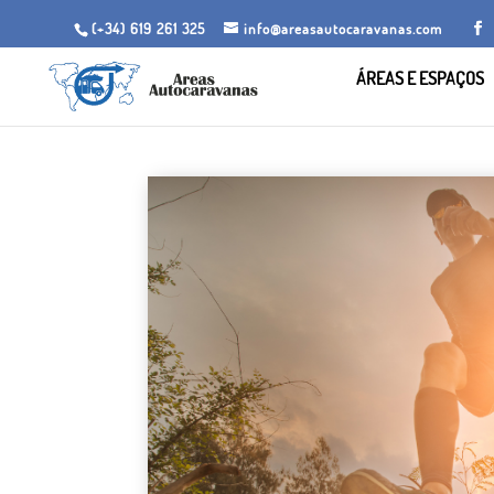
(+34) 619 261 325
info@areasautocaravanas.com
ÁREAS E ESPAÇOS