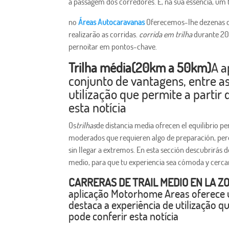
a passagem dos corredores. É, na sua essência, um 
no
Áreas Autocaravanas
Oferecemos-lhe dezenas de
realizarão as corridas.
corrida em trilha
durante 20
pernoitar em pontos-chave.
Trilha média
(20km a 50km)
A a
conjunto de vantagens, entre as
utilização que permite a partir
esta notícia
Os
trilhas
de distancia media ofrecen el equilibrio pe
moderados que requieren algo de preparación, per
sin llegar a extremos. En esta sección descubrirás
medio, para que tu experiencia sea cómoda y cercan
CARRERAS DE TRAIL MEDIO EN LA Z
aplicação Motorhome Areas oferece u
destaca a experiência de utilização 
pode conferir esta notícia