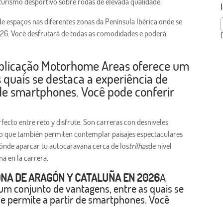
turismo desportivo sobre rodas de elevada qualidade.
 espaços nas diferentes zonas da Península Ibérica onde se
26. Você desfrutará de todas as comodidades e poderá
plicação Motorhome Areas oferece um
 quais se destaca a experiência de
 de smartphones. Você pode conferir
rfecto entre reto y disfrute. Son carreras con desniveles
o que también permiten contemplar paisajes espectaculares
 dónde aparcar tu autocaravana cerca de los
trilhas
de nivel
a en la carrera.
ONA DE ARAGÓN Y CATALUÑA EN 2026
A
m conjunto de vantagens, entre as quais se
que permite a partir de smartphones. Você