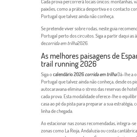
Cada prova percorrerá locais únicos: montanhas, va
paixões, como a prática desportiva e o contacto co
Portugal que talvez ainda não conheça.
Se pretende viver sobre rodas, neste guia recome
Portugal perto dos circuitos. Siga a partir daqui a
de
corrida em trilha
2026.
As melhores paisagens de Espan
trail running 2026
Siga o
calendário 2026
corrida em trilha
Dá-lhe a o
Portugal que talvez ainda não conheça, desde os pi
autocaravana elimina o stress das reservas de hotel
cada prova. Esta modalidade oferece-lhe o equilíbri
casa ao pé da pista para preparar a sua estratégia
linha de chegada.
Ao estacionar nas zonas recomendadas, integra-se 
zonas como La Rioja, Andaluzia ou costa cantábrica