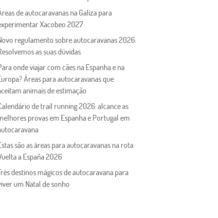
Áreas de autocaravanas na Galiza para
experimentar Xacobeo 2027
Novo regulamento sobre autocaravanas 2026:
Resolvemos as suas dúvidas
Para onde viajar com cães na Espanha e na
Europa? Áreas para autocaravanas que
aceitam animais de estimação
Calendário de trail running 2026: alcance as
melhores provas em Espanha e Portugal em
autocaravana
Estas são as áreas para autocaravanas na rota
Vuelta a España 2026
Três destinos mágicos de autocaravana para
viver um Natal de sonho