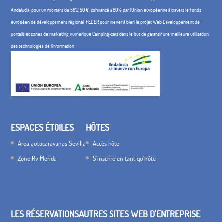
Andalucía, pour un montant de 5812,50 €, cofinancé à 80% par l'Union européenne à travers le Fonds
européen de développement régional, FEDER pour mener à bien le projet Web Développement de
portails et zones de marketing numérique Camping-cars dans le but de garantir une meilleure utilisation
des technologies de l'information
ESPACES ÉTOILES
HÔTES
Área autocaravanas Sevilla
Accès hôte
Zone Rv Merida
S'inscrire en tant qu'hôte
LES RÉSERVATIONS
AUTRES SITES WEB D'ENTREPRISE