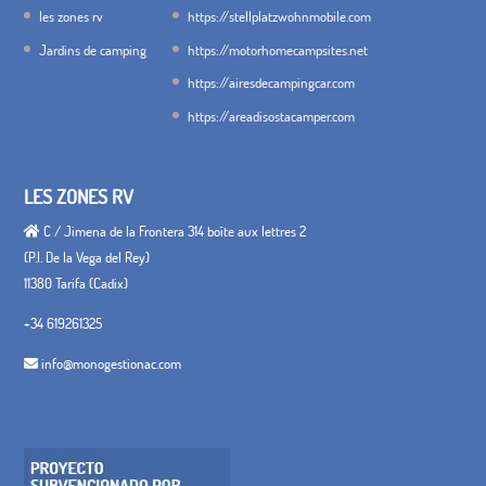
les zones rv
https://stellplatzwohnmobile.com
Jardins de camping
https://motorhomecampsites.net
https://airesdecampingcar.com
https://areadisostacamper.com
LES ZONES RV
C / Jimena de la Frontera 314 boîte aux lettres 2
(P.I. De la Vega del Rey)
11380 Tarifa (Cadix)
+34 619261325
info@monogestionac.com