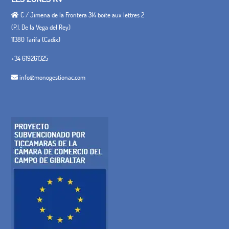
C / Jimena de la Frontera 314 boîte aux lettres 2
(P.I. De la Vega del Rey)
11380 Tarifa (Cadix)
+34 619261325
info@monogestionac.com