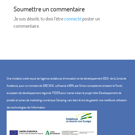
Soumettre un commentaire
Je suis désolé, tu dois l'être
connecté
poster un
commentaire.
Une incitation a été reçue de l'agence andalouse d'innovation et de développement IDEA, de la Junta de
Andalucía, pour un montant de 5812,50 €, cofinancé à 80% par l'Union européenne à travers le Fonds
européen de développement régional, FEDER pour mener à bien le projet Web Développement de
portails et zones de marketing numérique Camping-cars dans le but de garantir une meilleure utilisation
des technologies de l'information