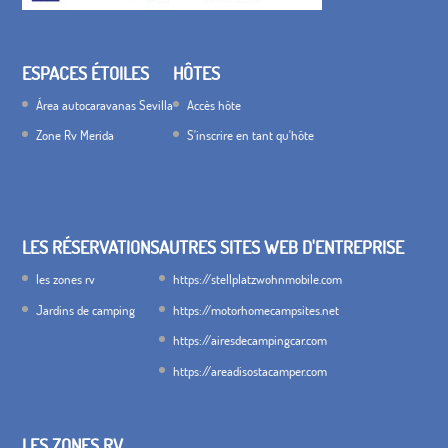
ESPACES ÉTOILES
HÔTES
Área autocaravanas Sevilla
Accès hôte
Zone Rv Merida
S'inscrire en tant qu'hôte
LES RÉSERVATIONS
AUTRES SITES WEB D'ENTREPRISE
les zones rv
https://stellplatzwohnmobile.com
Jardins de camping
https://motorhomecampsites.net
https://airesdecampingcar.com
https://areadisostacamper.com
LES ZONES RV