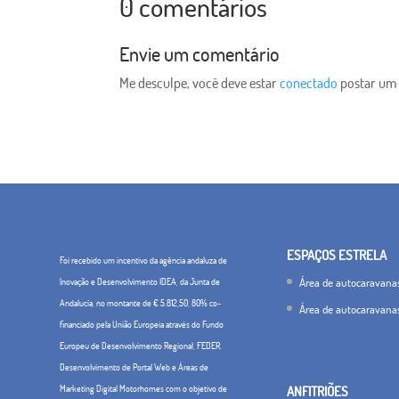
0 comentários
Envie um comentário
Me desculpe, você deve estar
conectado
postar um
ESPAÇOS ESTRELA
Foi recebido um incentivo da agência andaluza de
Área de autocaravana
Inovação e Desenvolvimento IDEA, da Junta de
Andalucía, no montante de € 5.812,50, 80% co-
Área de autocaravana
financiado pela União Europeia através do Fundo
Europeu de Desenvolvimento Regional, FEDER.
Desenvolvimento de Portal Web e Áreas de
Marketing Digital Motorhomes com o objetivo de
ANFITRIÕES