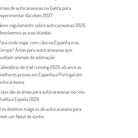
Áreas de autocaravanas na Galiza para
experimentar Xacobeo 2027
Novo regulamento sobre autocaravanas 2026:
Resolvemos as suas dúvidas
Para onde viajar com cães na Espanha e na
Europa? Áreas para autocaravanas que
aceitam animais de estimação
Calendário de trail running 2026: alcance as
melhores provas em Espanha e Portugal em
autocaravana
Estas são as áreas para autocaravanas na rota
Vuelta a España 2026
Três destinos mágicos de autocaravana para
viver um Natal de sonho