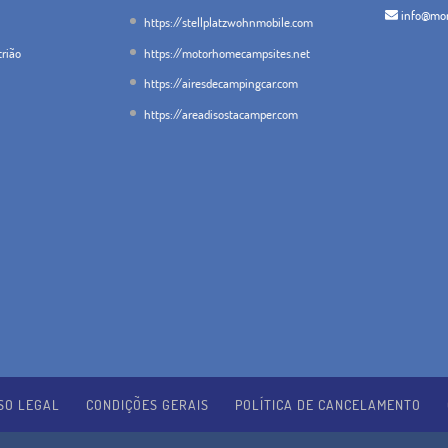
info@mon
https://stellplatzwohnmobile.com
trião
https://motorhomecampsites.net
https://airesdecampingcar.com
https://areadisostacamper.com
SO LEGAL
CONDIÇÕES GERAIS
POLÍTICA DE CANCELAMENTO