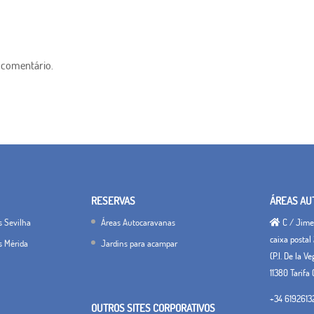
 comentário.
RESERVAS
ÁREAS AU
s Sevilha
Áreas Autocaravanas
C / Jimen
caixa postal 
s Mérida
Jardins para acampar
(P.I. De la V
11380 Tarifa 
+34 6192613
OUTROS SITES CORPORATIVOS