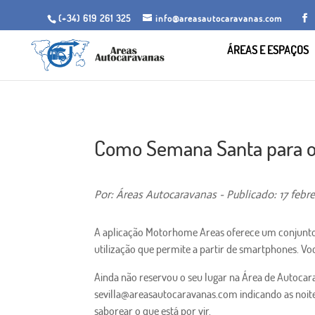
(+34) 619 261 325
info@areasautocaravanas.com
ÁREAS E ESPAÇOS
Como Semana Santa para on
Por: Áreas Autocaravanas - Publicado: 17 febre
A aplicação Motorhome Areas oferece um conjunto d
utilização que permite a partir de smartphones. Voc
Ainda não reservou o seu lugar na Área de Autocar
sevilla@areasautocaravanas.com indicando as noites
saborear o que está por vir.