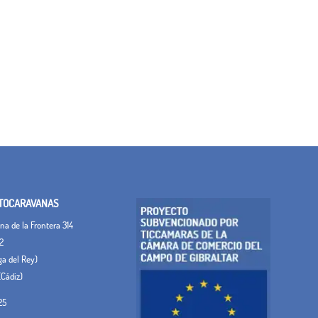
TOCARAVANAS
a de la Frontera 314
2
ega del Rey)
(Cádiz)
25