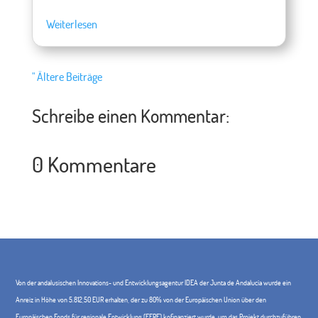
Weiterlesen
" Ältere Beiträge
Schreibe einen Kommentar:
0 Kommentare
Von der andalusischen Innovations- und Entwicklungsagentur IDEA der Junta de Andalucía wurde ein
Anreiz in Höhe von 5.812,50 EUR erhalten, der zu 80% von der Europäischen Union über den
Europäischen Fonds für regionale Entwicklung (EFRE) kofinanziert wurde, um das Projekt durchzuführen