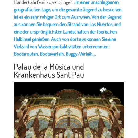
Hundertjahrfeier zu verbringen
. In einer unschlagbaren
geografischen Lage, um die gesamte Gegend zu besuchen,
ist es ein sehr ruhiger Ort zum Ausruhen. Von der Gegend
aus können Sie bequem den Strand von Los Muertos und
eine der ursprünglichsten Landschaften der Iberischen
Halbinsel genießen. Auch von dort aus können Sie eine
Vielzahl von Wassersportaktivitäten unternehmen:
Bootsrouten, Bootsverleih, Buggy-Verleih...
.
Palau de la Música und
Krankenhaus Sant Pau