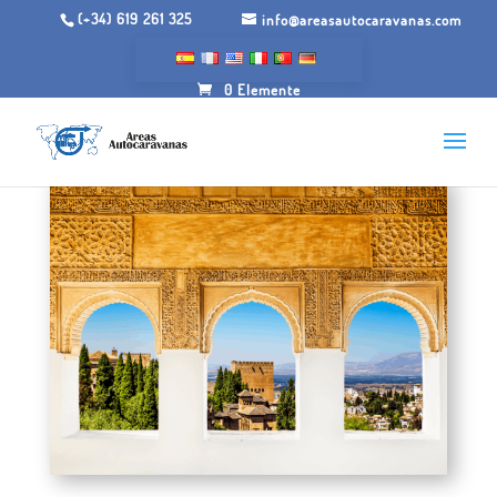
(+34) 619 261 325
info@areasautocaravanas.com
0 Elemente