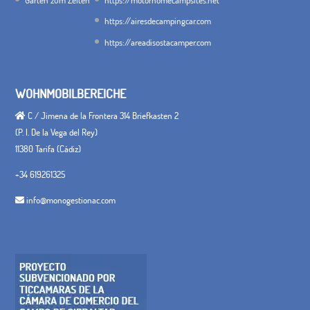
https://airesdecampingcar.com
https://areadisostacamper.com
WOHNMOBILBEREICHE
C / Jimena de la Frontera 314 Briefkasten 2
(P. I. De la Vega del Rey)
11380 Tarifa (Cádiz)
+34 619261325
info@monogestionac.com