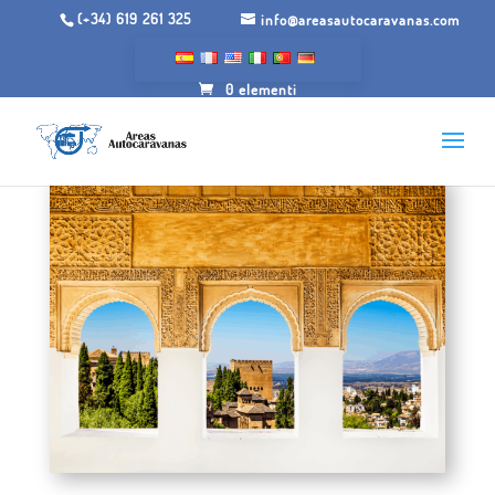
(+34) 619 261 325
info@areasautocaravanas.com
0 elementi