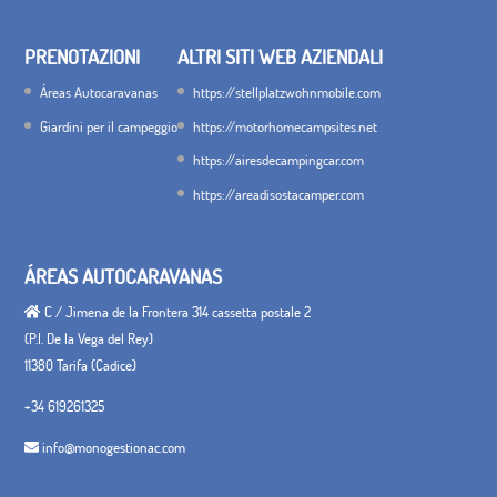
PRENOTAZIONI
ALTRI SITI WEB AZIENDALI
Áreas Autocaravanas
https://stellplatzwohnmobile.com
Giardini per il campeggio
https://motorhomecampsites.net
https://airesdecampingcar.com
https://areadisostacamper.com
ÁREAS AUTOCARAVANAS
C / Jimena de la Frontera 314 cassetta postale 2
(P.I. De la Vega del Rey)
11380 Tarifa (Cadice)
+34 619261325
info@monogestionac.com