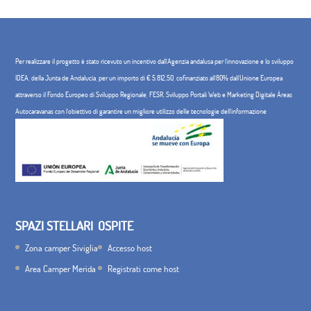
Per realizzare il progetto è stato ricevuto un incentivo dall'Agenzia andalusa per l'innovazione e lo sviluppo
IDEA, della Junta de Andalucía, per un importo di € 5.812,50, cofinanziato all'80% dall'Unione Europea
attraverso il Fondo Europeo di Sviluppo Regionale, FESR. Sviluppo Portali Web e Marketing Digitale Áreas
Autocaravanas con l'obiettivo di garantire un migliore utilizzo delle tecnologie dell'informazione
SPAZI STELLARI
OSPITE
Zona camper Siviglia
Accesso host
Area Camper Merida
Registrati come host