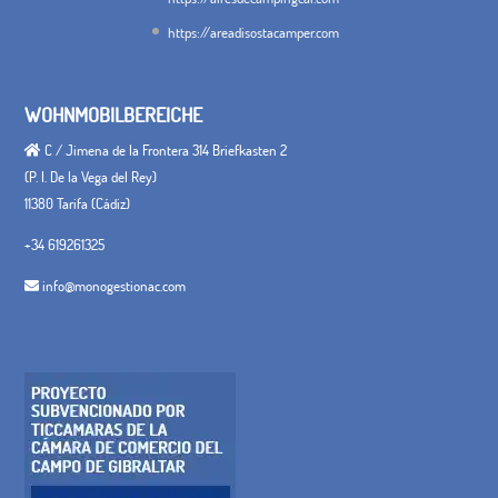
https://areadisostacamper.com
WOHNMOBILBEREICHE
C / Jimena de la Frontera 314 Briefkasten 2
(P. I. De la Vega del Rey)
11380 Tarifa (Cádiz)
+34 619261325
info@monogestionac.com