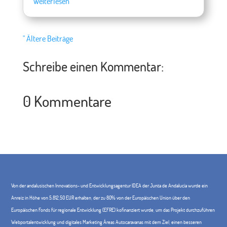
Weiterlesen
" Ältere Beiträge
Schreibe einen Kommentar:
0 Kommentare
Von der andalusischen Innovations- und Entwicklungsagentur IDEA der Junta de Andalucía wurde ein
Anreiz in Höhe von 5.812,50 EUR erhalten, der zu 80% von der Europäischen Union über den
Europäischen Fonds für regionale Entwicklung (EFRE) kofinanziert wurde, um das Projekt durchzuführen
Webportalentwicklung und digitales Marketing Áreas Autocaravanas mit dem Ziel, einen besseren