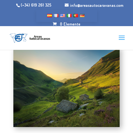
(+34) 619 261 325
info@areasautocaravanas.com
0 Elemente