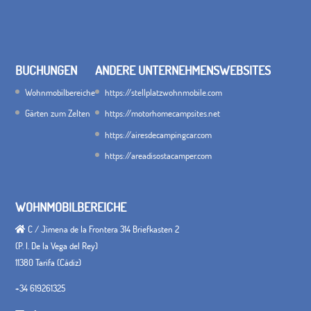
BUCHUNGEN
ANDERE UNTERNEHMENSWEBSITES
Wohnmobilbereiche
https://stellplatzwohnmobile.com
Gärten zum Zelten
https://motorhomecampsites.net
https://airesdecampingcar.com
https://areadisostacamper.com
WOHNMOBILBEREICHE
C / Jimena de la Frontera 314 Briefkasten 2
(P. I. De la Vega del Rey)
11380 Tarifa (Cádiz)
+34 619261325