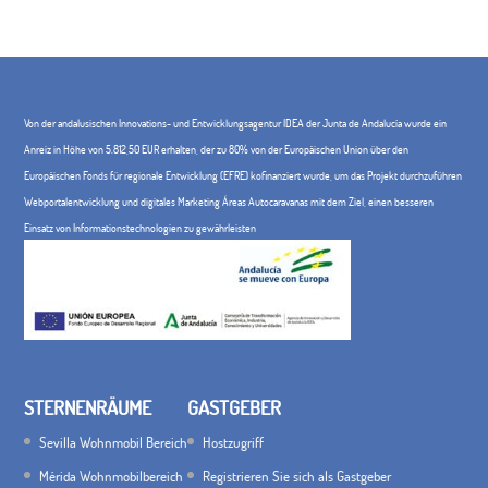
Von der andalusischen Innovations- und Entwicklungsagentur IDEA der Junta de Andalucía wurde ein
Anreiz in Höhe von 5.812,50 EUR erhalten, der zu 80% von der Europäischen Union über den
Europäischen Fonds für regionale Entwicklung (EFRE) kofinanziert wurde, um das Projekt durchzuführen
Webportalentwicklung und digitales Marketing Áreas Autocaravanas mit dem Ziel, einen besseren
Einsatz von Informationstechnologien zu gewährleisten
STERNENRÄUME
GASTGEBER
Sevilla Wohnmobil Bereich
Hostzugriff
Mérida Wohnmobilbereich
Registrieren Sie sich als Gastgeber