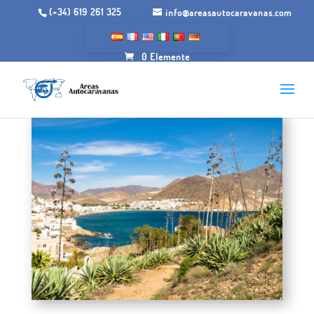
(+34) 619 261 325
info@areasautocaravanas.com
0 Elemente